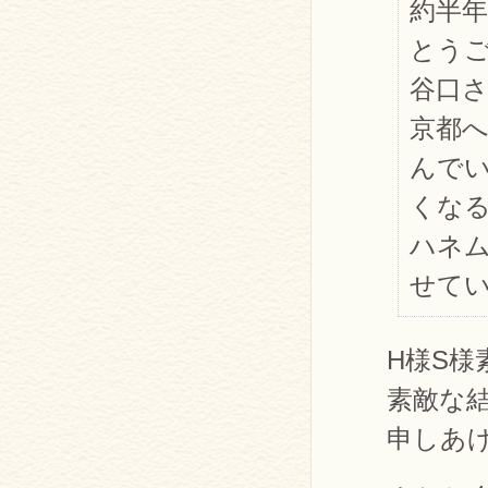
約半
とう
谷口
京都
んで
くな
ハネ
せて
H様S
素敵な
申しあ