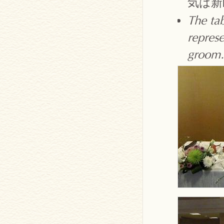
気は新
The tab
represe
groom.