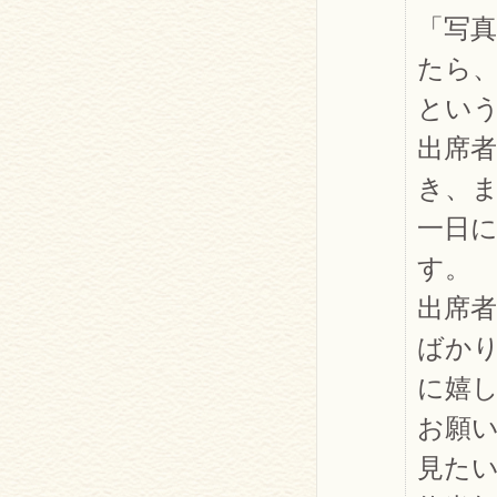
「写
たら
とい
出席
き、
一日
す。
出席
ばか
に嬉
お願
見た