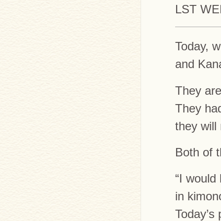
LST W
Today, w
and Kana
They are
They had
they wil
Both of 
“I would
in kimon
Today’s 