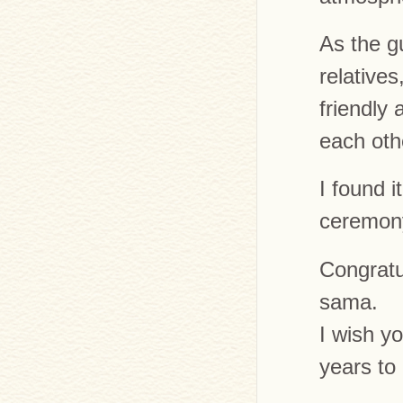
As the gu
relatives
friendly 
each oth
I found 
ceremony 
Congratu
sama.
I wish y
years to