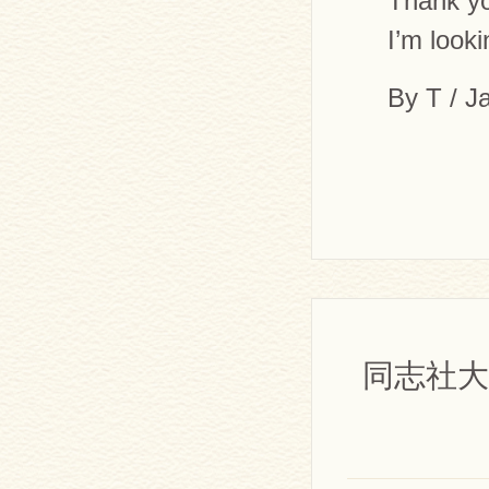
Thank yo
I’m look
By T / J
同志社大