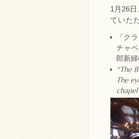
1月26
ていた
「クラ
チャペ
郎新婦
“The B
The eye
chapel