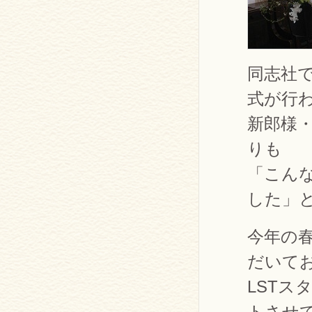
同志社
式が行
新郎様
りも
「こん
した」
今年の
だいて
LST
トさせ