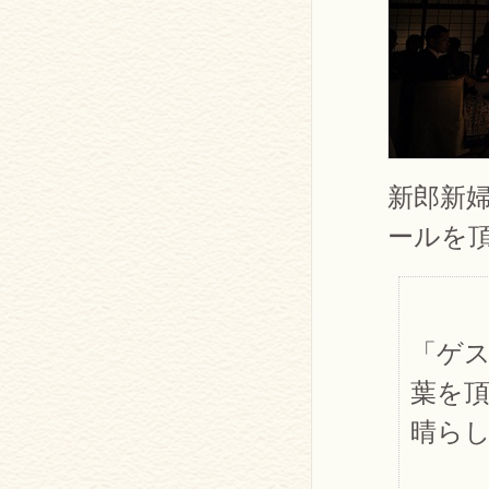
新郎新
ールを
「ゲ
葉を
晴ら