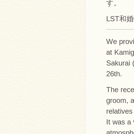
す。
LST和
We provi
at Kamig
Sakurai 
26th.
The rece
groom, a
relatives
It was a
atmosph