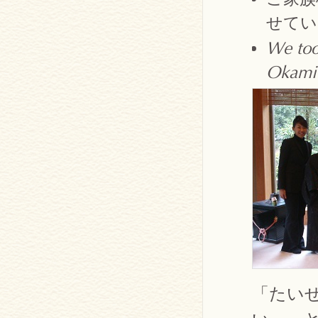
せてい
We too
Okami 
「たい