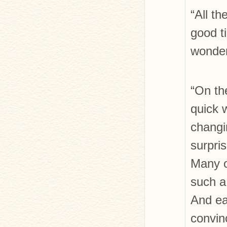
“All t
good t
wonder
“On th
quick 
changi
surpri
Many o
such a
And ea
convin