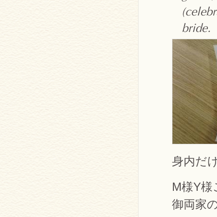
(celeb
bride.
身内だ
M様Y
御両家