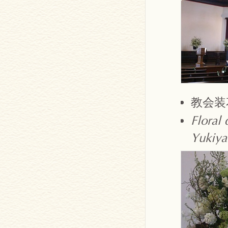
教会
Floral 
Yukiya