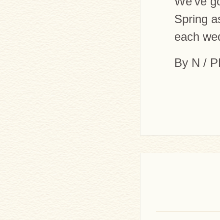
We’ve go
Spring a
each wed
By N / 