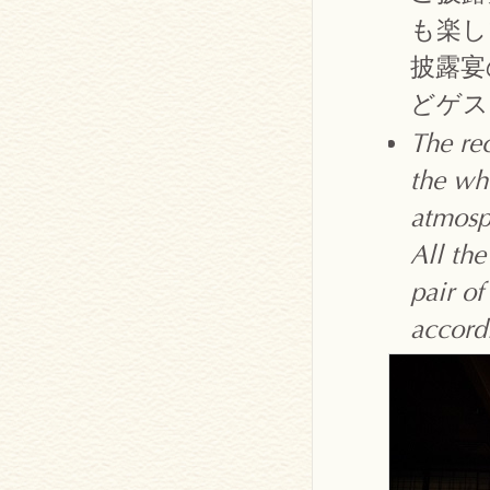
も楽し
披露宴
どゲス
The rec
the wh
atmosph
All th
pair o
accord