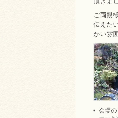
頂きま
ご両親
伝えた
かい雰
会場の