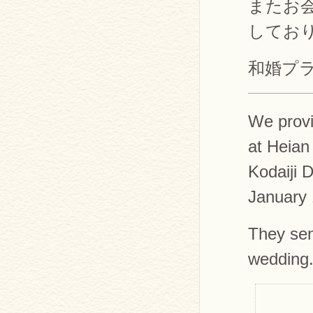
またお
してお
和婚プラ
We provi
at Heian
Kodaiji D
January 
They sen
wedding