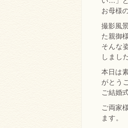
い…」
お母様
撮影風
た親御
そんな
しまし
本日は
がとう
ご結婚
ご両家
ます。