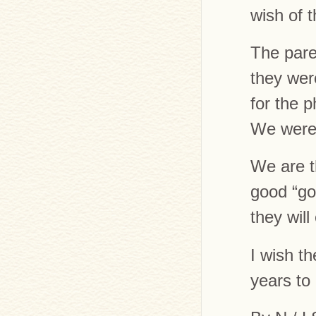
wish of t
The pare
they wer
for the 
We were
We are t
good “go
they will
I wish t
years to