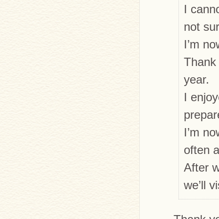
I cann
not su
I’m no
Thank 
year.
I enjo
prepar
I’m no
often a
After 
we’ll v