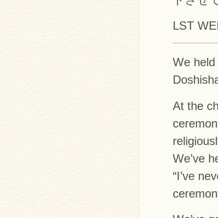
LST WE
We held 
Doshisha
At the c
ceremony
religiousl
We’ve he
“I’ve ne
ceremony