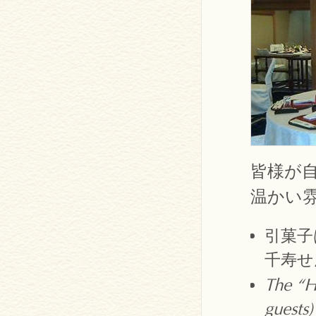
皆様が
温かい
引菓子
千寿せ
The “Hi
guests)