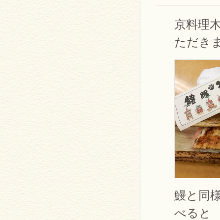
京料理
ただき
鰻と同
べると