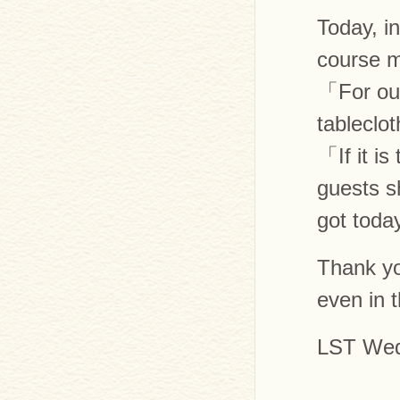
Today, in
course m
「For our
tableclo
「If it is
guests s
got today
Thank yo
even in t
LST Wed