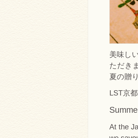
美味し
ただき
夏の贈
LST京
Summer
At the J
we savou