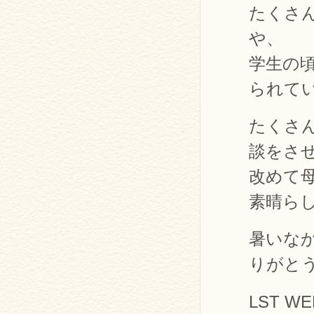
たくさ
や、
学生の
られて
たくさ
談をさ
改めて
素晴ら
暑いな
りがと
LST W