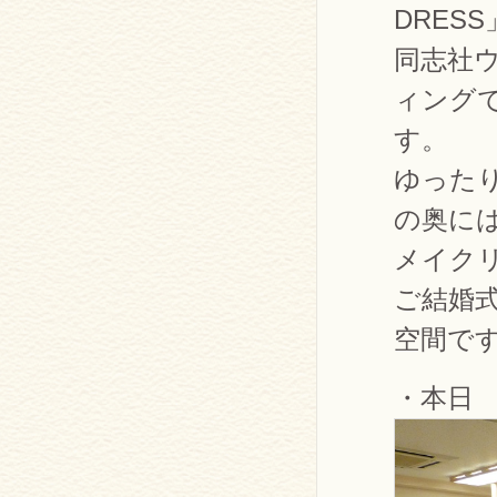
DRES
同志社
ィングで
す。
ゆった
の奥に
メイク
ご結婚
空間で
・本日 O