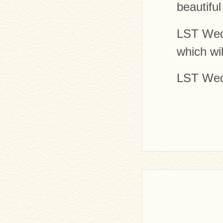
beautifu
LST Wed
which wi
LST Wed