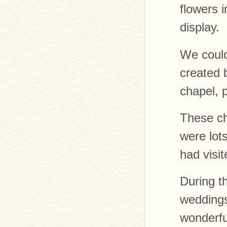
flowers 
display.
We could
created b
chapel, 
These ch
were lot
had visi
During th
weddings
wonderfu