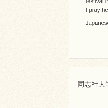
festival 
I pray he
Japanese
同志社大