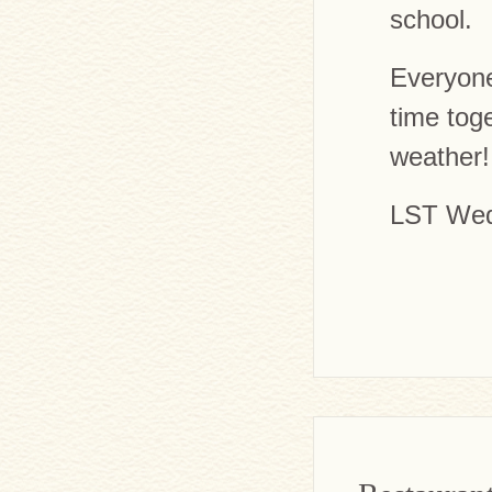
school.
Everyone
time tog
weather!
LST Wed