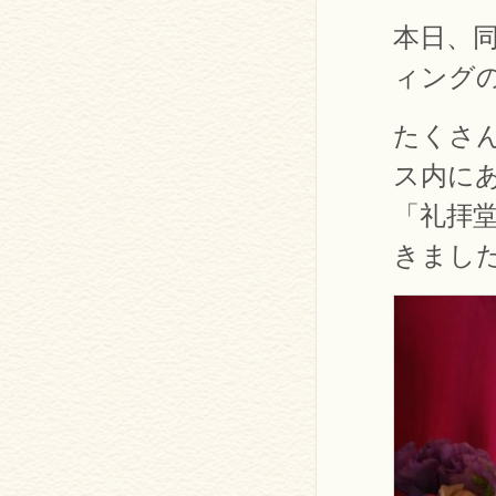
本日、
ィング
たくさ
ス内に
「礼拝
きまし