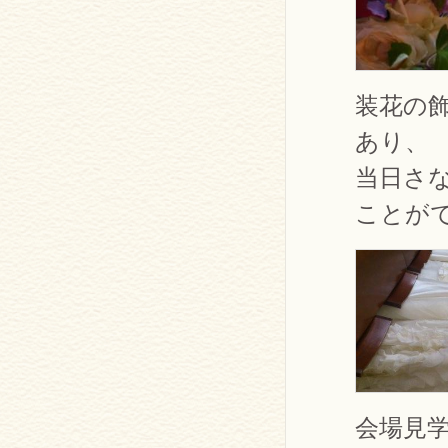
装花の
あり、
当日さ
ことが
会場見