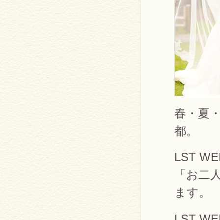
春・夏
都。
LST W
「お二
ます。
LST W