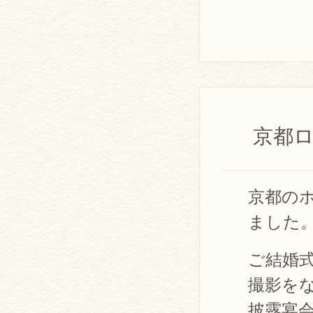
京都ロ
京都の
ました
ご結婚
撮影を
披露宴