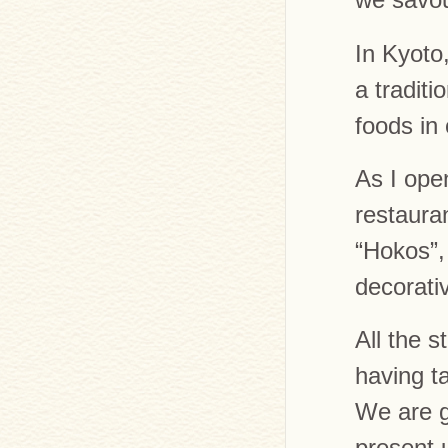
In Kyoto,
a traditi
foods in 
As I ope
restaura
“Hokos”,
decorati
All the s
having t
We are g
present u