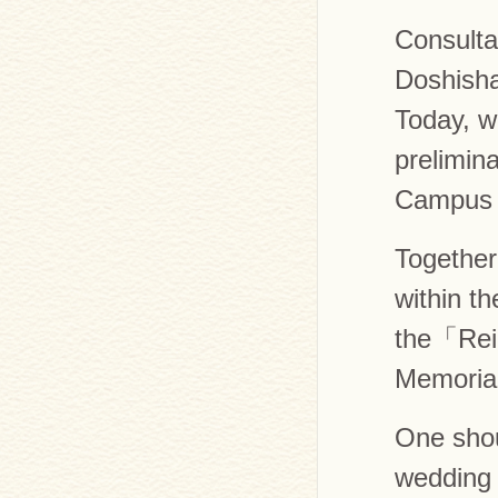
Consulta
Doshish
Today, w
prelimin
Campus s
Together,
within t
the「Rei
Memoria
One shou
wedding 