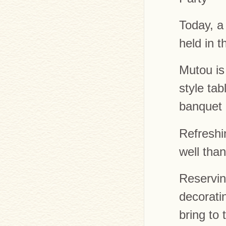
Today, a
held in 
Mutou is
style tab
banquet 
Refreshi
well than
Reservin
decoratin
bring to 