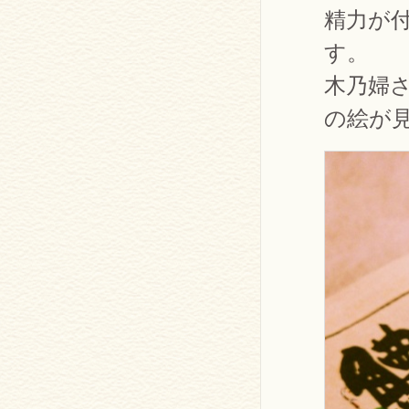
精力が
す。
木乃婦
の絵が