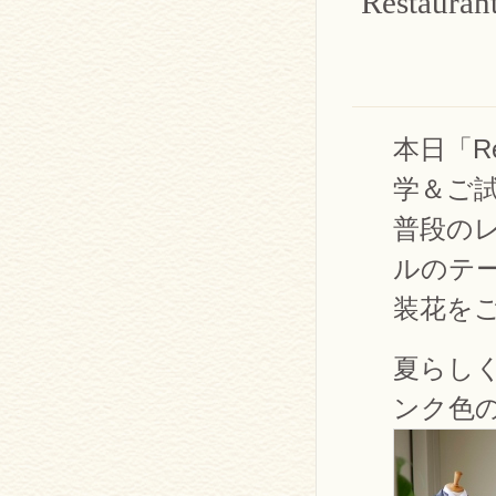
Resta
本日「R
学＆ご
普段の
ルのテ
装花を
夏らし
ンク色