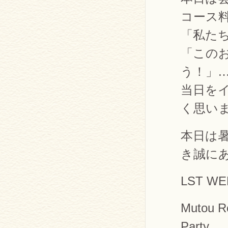
コース
「私た
「この
う！」
当日を
く思い
本日は
き誠に
LST W
Mutou Re
Party