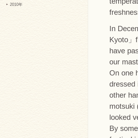
temperatu
2010年
freshnes
In Decem
Kyoto」f
have pas
our mast
On one h
dressed 
other ha
motsuki 
looked ve
By some 