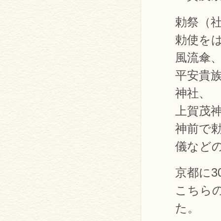
勅祭（
勅使を
風流傘
平安貴族
神社、
上賀茂
神前で
儀など
京都に3
こちら
た。