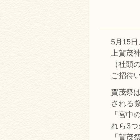
5月15日
上賀茂
（社頭
ご招待
賀茂祭
される
「宮中
れら3
「賀茂