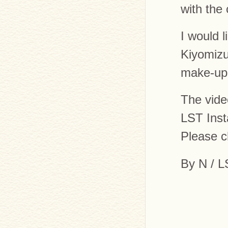
with the 
I would l
Kiyomizu
make-up 
The vide
LST Ins
Please c
By N / 