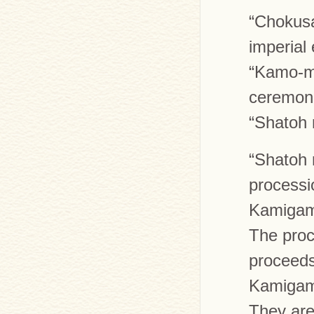
“Chokusa
imperial
“Kamo-ma
ceremoni
“Shatoh 
“Shatoh 
processi
Kamigam
The proc
proceeds
Kamigam
They are 