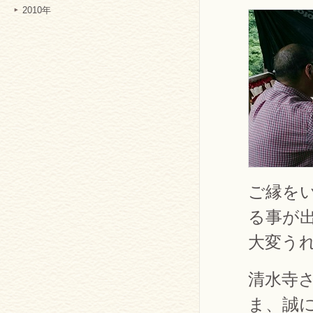
2010年
ご縁を
る事が
大変う
清水寺
ま、誠