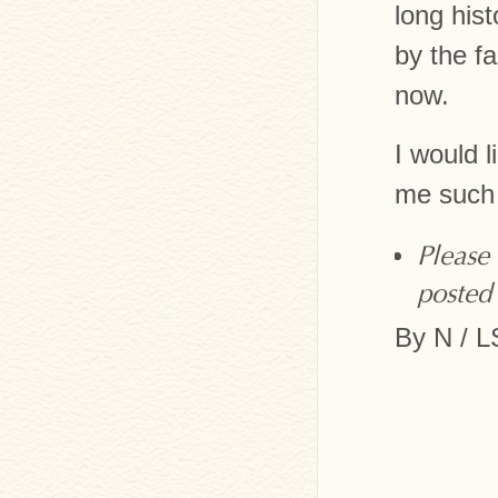
long hist
by the fa
now.
I would 
me such 
Please
posted
By N / 