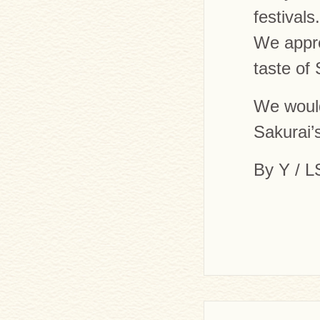
festivals.
We apprec
taste of
We would 
Sakurai’s
By Y / 