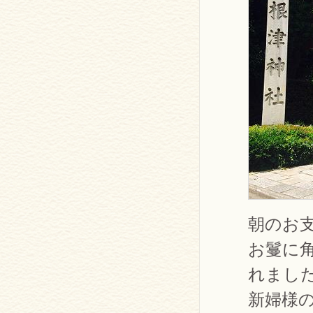
朝のお
お鬘に
れまし
新婦様