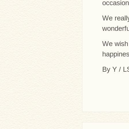
occasiona
We reall
wonderful
We wish t
happines
By Y / 