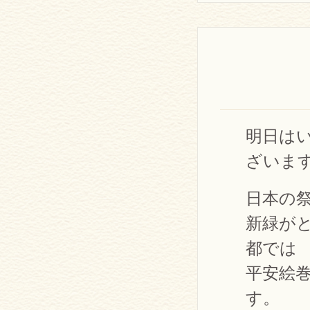
明日は
ざいま
日本の
新緑が
都では
平安絵
す。