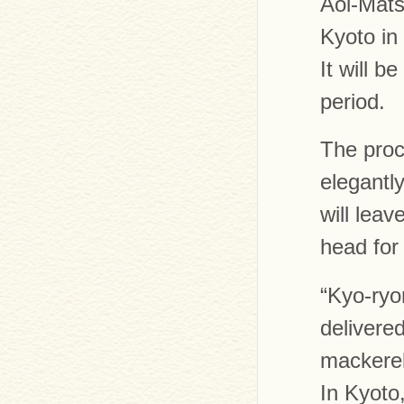
Aoi-Mats
Kyoto in 
It will b
period.
The proc
elegantl
will lea
head for
“Kyo-ryor
delivere
mackerel
In Kyoto,