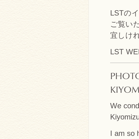
LSTの
ご覧い
宜しけ
LST W
PHOT
KIYOM
We cond
Kiyomizu
I am so 