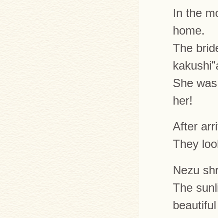
In the m
home.
The brid
kakushi”
She was 
her!
After arr
They loo
Nezu shr
The sunl
beautifu