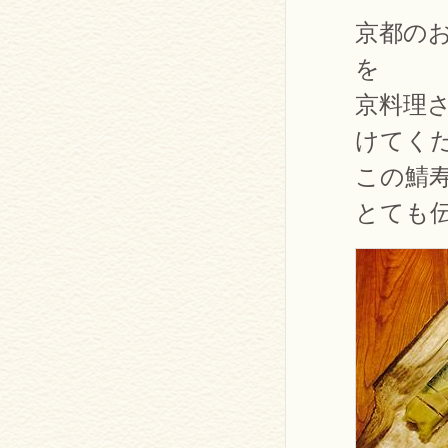
京都の
を
京料理さ
けてく
この鯖
とても