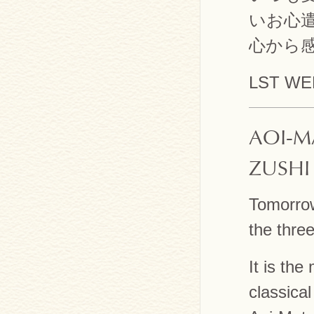
いお心
心から
LST W
AOI-M
ZUSHI
Tomorrow
the three
It is the
classica