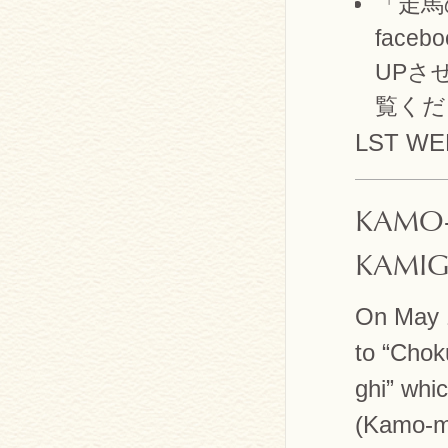
「走馬
faceb
UPさ
覧くだ
LST W
KAMO-
KAMIG
On May 1
to “Chok
ghi” whi
(Kamo-ma