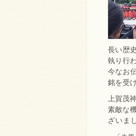
長い歴
執り行
今なお
銘を受
上賀茂
素敵な
ざいま