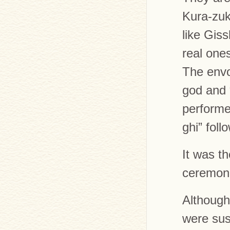
Kura-zuk
like Gis
real one
The envo
god and 
performe
ghi” foll
It was th
ceremoni
Although
were sus