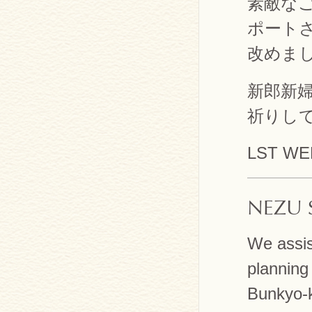
素敵なご
ポート
改めま
新郎新
祈りし
LST W
NEZU 
We assis
planning
Bunkyo-k