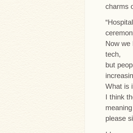
charms 
“Hospital
ceremon
Now we l
tech,
but peop
increasi
What is 
I think t
meaning 
please s