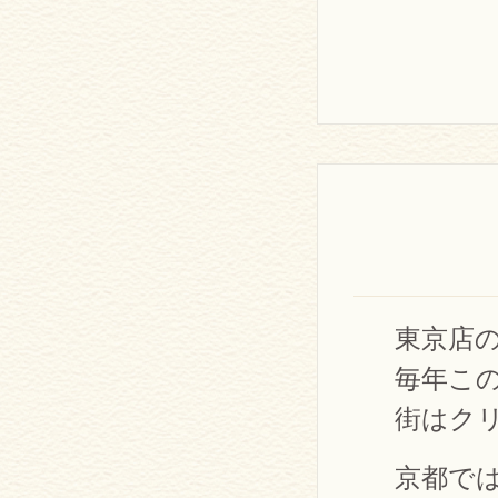
東京店
毎年こ
街はク
京都で