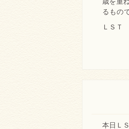
歳を重
るもの
ＬＳＴ k
本日Ｌ