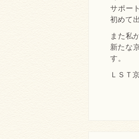
サポー
初めて
また私
新たな
す。
ＬＳＴ