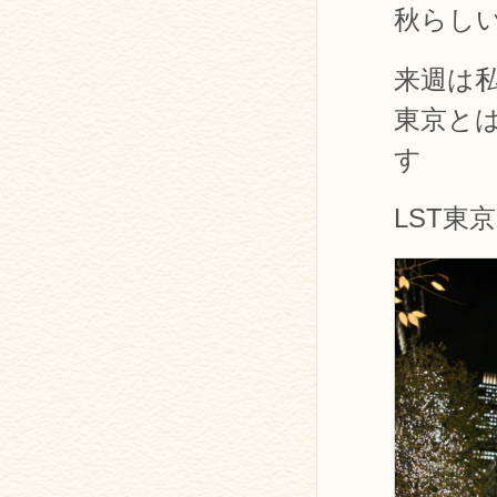
秋らし
来週は
東京とは
す
LST東