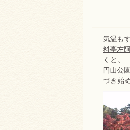
気温も
料亭左
くと、
円山公
づき始