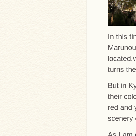
In this t
Marunouc
located,w
turns th
But in Ky
their col
red and 
scenery o
As I am 