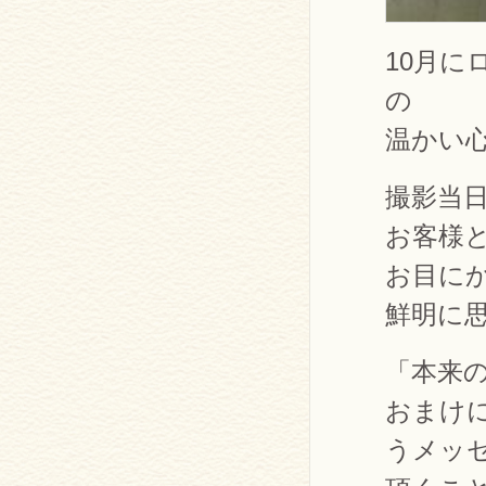
10月
の
温かい
撮影当
お客様
お目に
鮮明に
「本来
おまけ
うメッ