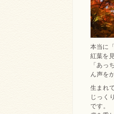
本当に
紅葉を
「あっ
ん声を
生まれ
じっく
です。