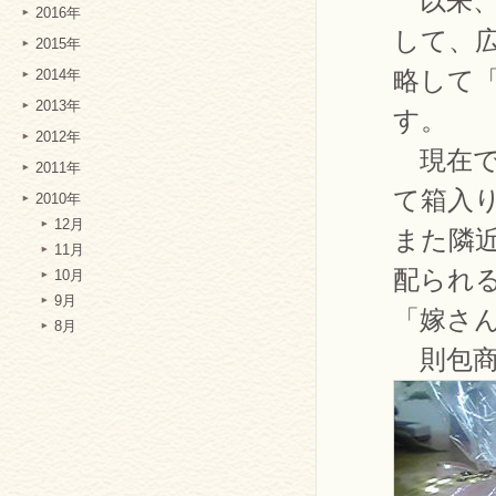
以来、
2016年
して、
2015年
略して
2014年
2013年
す。
2012年
現在で
2011年
て箱入
2010年
12月
また隣
11月
配られ
10月
9月
「嫁さ
8月
則包商