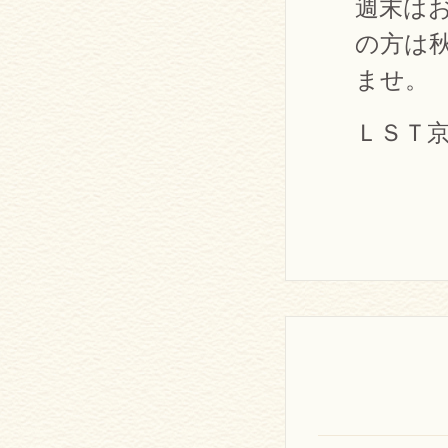
週末は
の方は
ませ。
ＬＳＴ