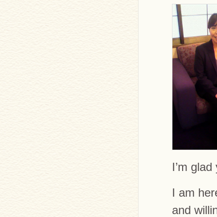
I’m glad 
I am her
and will