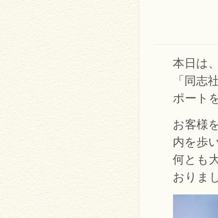
本日は
「同志
ポート
お客様
内を歩
何とも
おりま