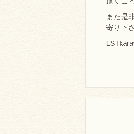
頂くこ
また是
寄り下
LSTka