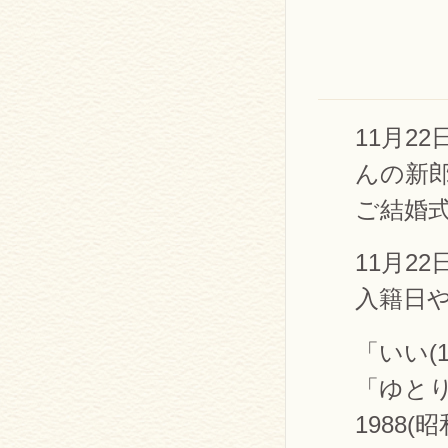
11月2
んの新
ご結婚
11月2
入籍日
「いい(
「ゆと
1988