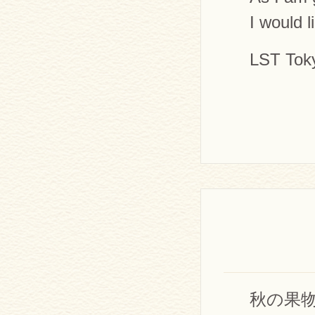
I would l
LST Tok
秋の果