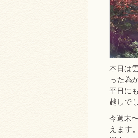
本日は
った為
平日に
越しで
今週末
えます