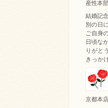
産性本
結婚記
別の日
ご自身
日頃な
りがと
きっか
京都本