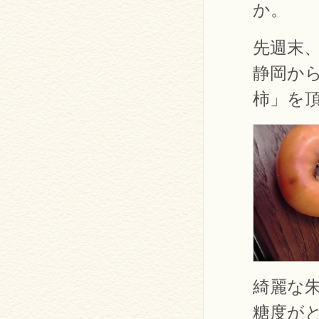
か。
先週末
静岡か
柿」を
綺麗な
糖度が