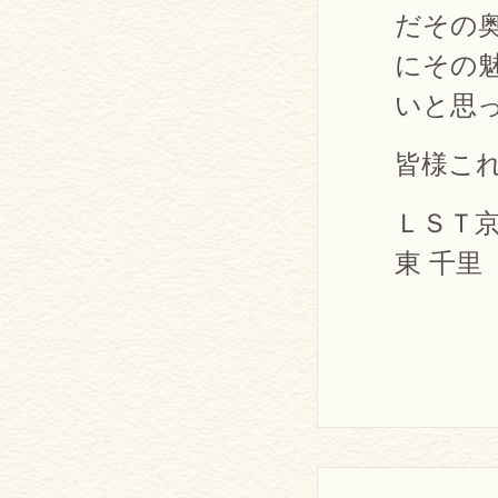
だその
にその
いと思
皆様こ
ＬＳＴ
東 千里