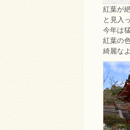
紅葉が
と見入
今年は
紅葉の
綺麗な