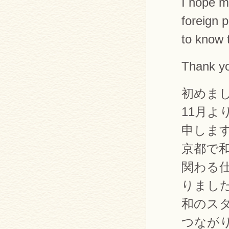
I hope m
foreign 
to know 
Thank y
初めま
11月
申しま
京都で
関わる
りまし
和のス
つなが