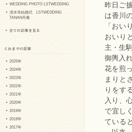
昨日ご
WEDDING PHOTO LSTWEDDING
清水寺結婚式 LSTWEDDING
は香川
TANAN丹庵
「おい
おいりと
主・生
御輿入
2025年
花を煎
2024年
まりと
2023年
2022年
りをす
2021年
入り、
2020年
で宜し
2019年
2018年
ている
2017年