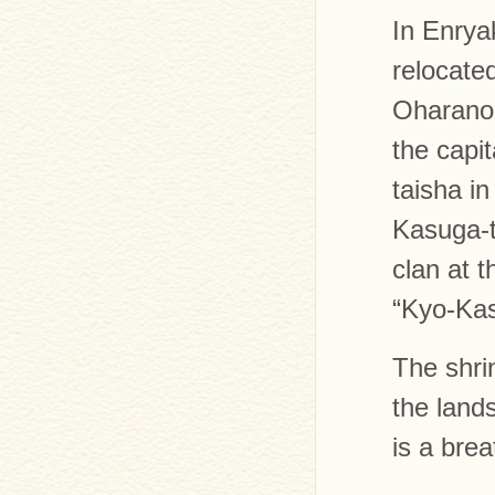
In Enry
relocate
Oharano 
the capi
taisha in
Kasuga-t
clan at t
“Kyo-Ka
The shri
the land
is a brea