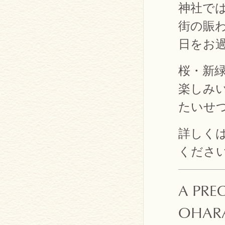
神社で
街の賑
日をお
桜・新
楽しみ
たいせ
詳しくは
くださ
A PRE
OHAR