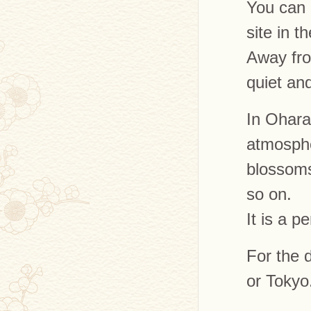
You can 
site in t
Away fro
quiet and
In Ohara
atmosphe
blossoms
so on.
It is a p
For the 
or Tokyo