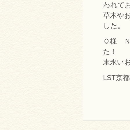
われて
草木や
した。
Ｏ様 
た！
末永い
LST京