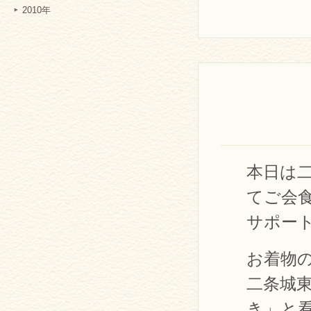
2010年
本日は
てご会
サポー
お着物
二条城
き」と