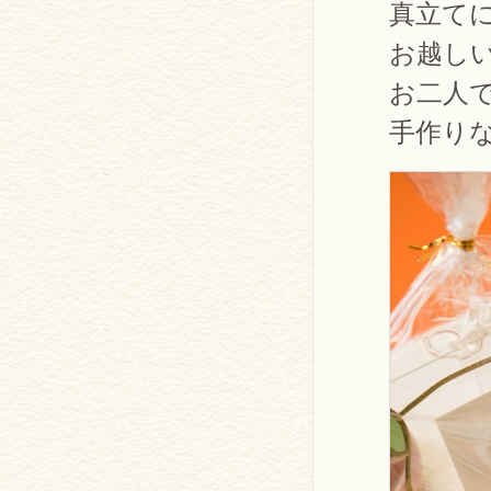
真立て
お越し
お二人
手作り