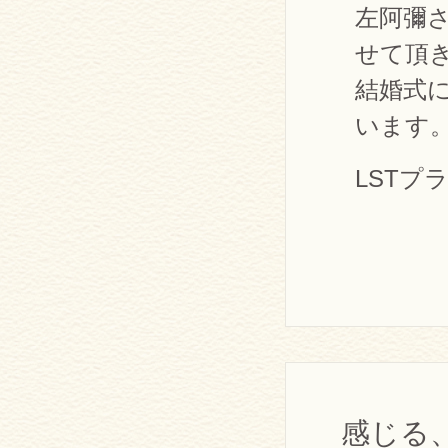
左阿彌
せて頂
結婚式
います
LSTプ
感じる