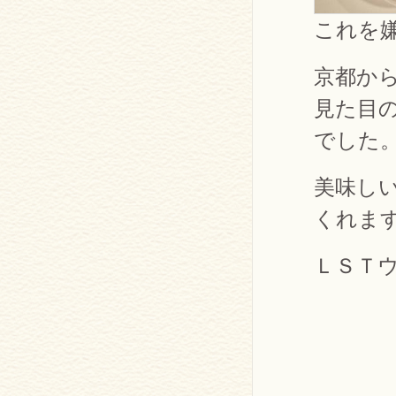
これを
京都か
見た目
でした
美味し
くれま
ＬＳＴ