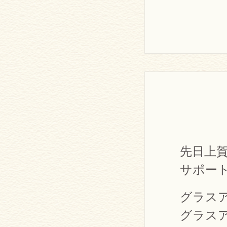
先日上
サポー
グラス
グラス