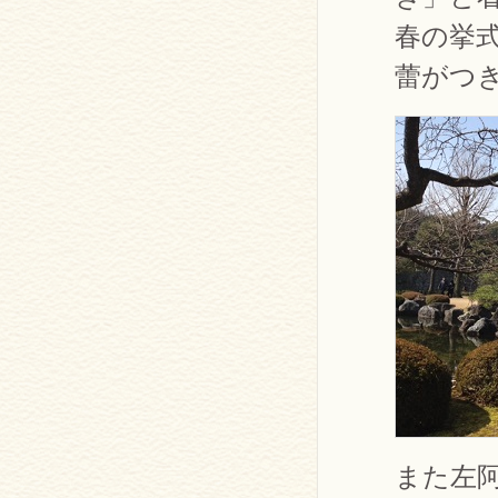
春の挙
蕾がつ
また左