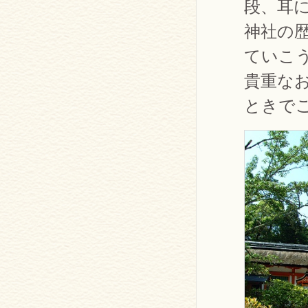
段、耳
神社の
ていこ
貴重な
ときで