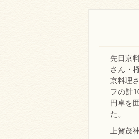
先日京
さん・
京料理
フの計1
円卓を
た。
上賀茂