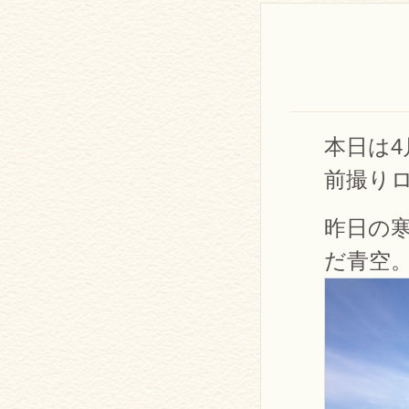
本日は
前撮り
昨日の
だ青空