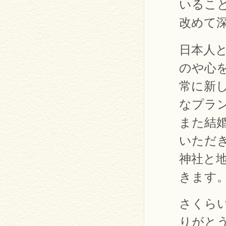
いるこ
改めて
日本人
のや心
常に新
なプラ
また結
いただ
神社と
きます
さくら
りがと