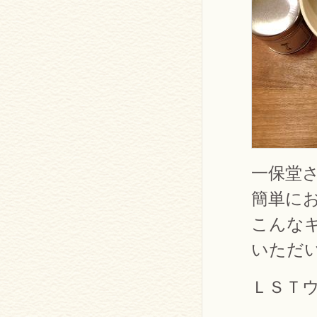
一保堂
簡単に
こんな
いただ
ＬＳＴ