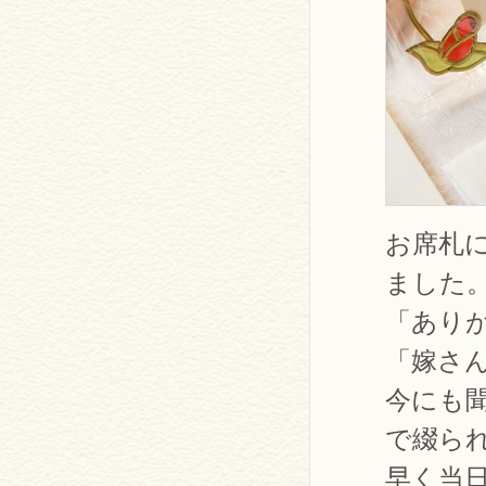
お席札
ました
「あり
「嫁さ
今にも
で綴ら
早く当