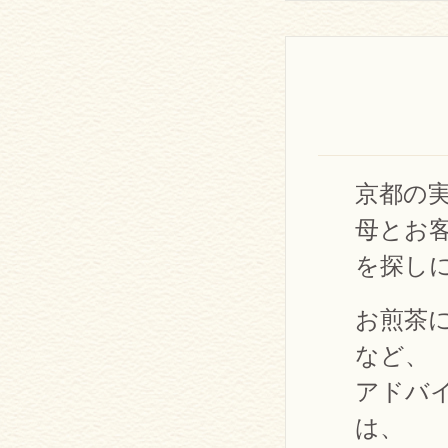
京都の
母とお
を探し
お煎茶
など、
アドバ
は、