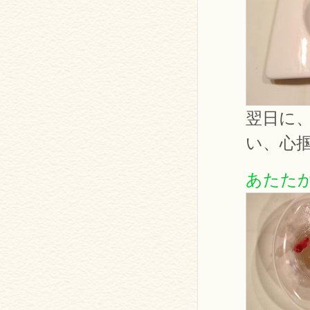
翌日に
い、心
あたた