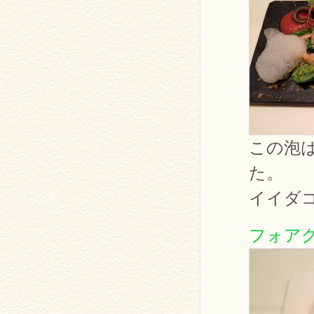
この泡
た。
イイダ
フォア