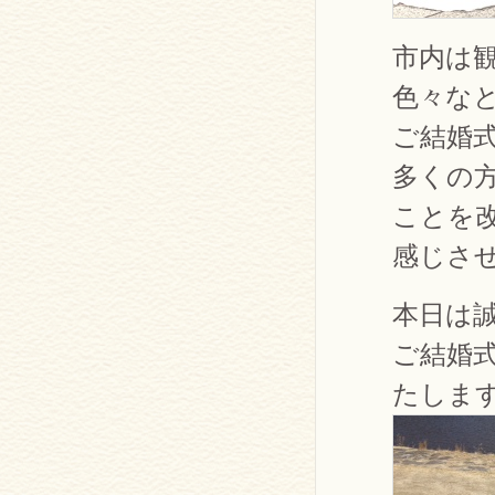
市内は
色々な
ご結婚
多くの
ことを
感じさ
本日は
ご結婚
たしま