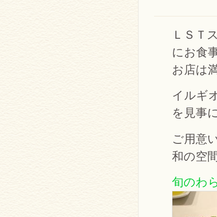
ＬＳＴ
にお食
お店は
イルギ
を見事
ご用意
和の空
旬のわら