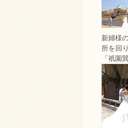
新婦様
所を回
「祇園