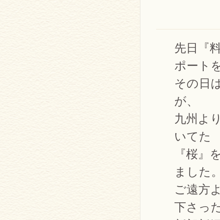
先日『
ポート
その日
が、
九州よ
いてた
『桜』
ました
ご遠方
下さっ