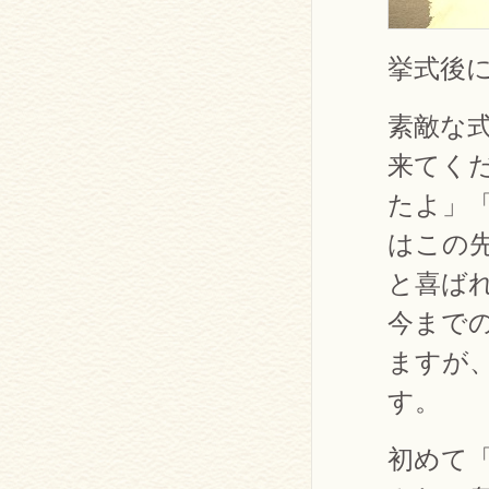
挙式後
素敵な
来てく
たよ」
はこの
と喜ば
今まで
ますが
す。
初めて