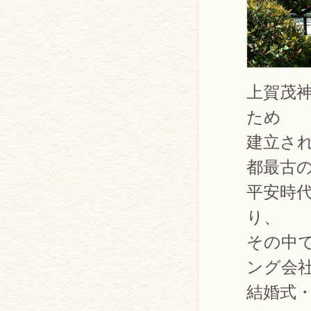
上賀茂
ため
建立さ
都最古
平安時
り、
その中
ング会
結婚式