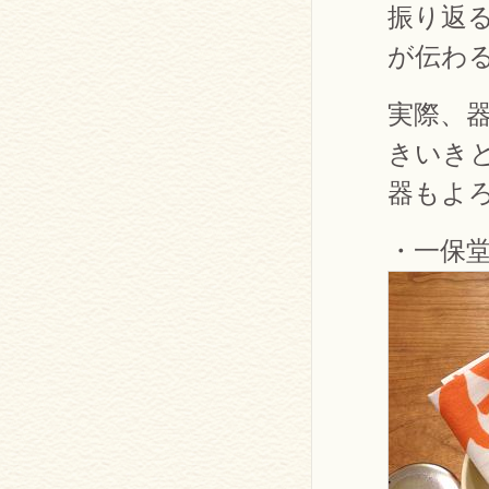
振り返
が伝わ
実際、
きいき
器もよ
・一保