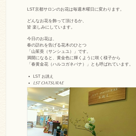
LST京都サロンのお花は毎週木曜日に変わります。
どんなお花を飾って頂けるか、
皆 楽しみにしています。
今日のお花は、
春の訪れを告げる花木のひとつ
「山茱萸（サンシュユ）」です。
満開になると、黄金色に輝くように咲く様子から
「春黄金花（ハルコガネバナ）」とも呼ばれています。
LST お誂え
LST OATSURAE