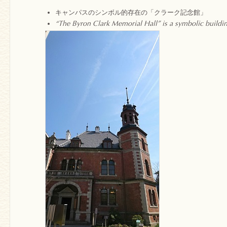
キャンパスのシンボル的存在の「クラーク記念館」
“The Byron Clark Memorial Hall” is a symbolic buildi