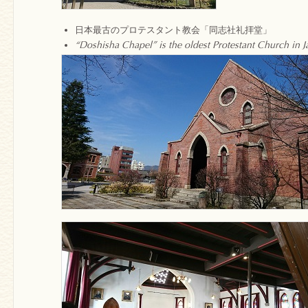
日本最古のプロテスタント教会「同志社礼拝堂」
“Doshisha Chapel” is the oldest Protestant Church in J