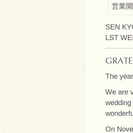
営業
SEN K
LST WE
GRATE
The year
We are v
wedding 
wonderful
On Nove