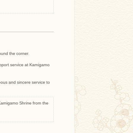
ound the corner.
pport service at Kamigamo
teous and sincere service to
 Kamigamo Shrine from the