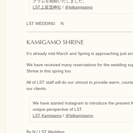
グラムを開始いたしました。
LST上賀茂神社
/
＠lstkamigamo
LST WEDDING N
KAMIGAMO SHRINE
It’s already mid-March and Spring is approaching just ar
We have received many reservations for the wedding su
Shrine in this spring too.
All of LST staff will do our utmost to provide warm, cour
our clients.
We have started Instagram to introduce the present
unique perspective of LST.
LST Kamigamo
/
＠lstkamigamo
By N / LST Wedding