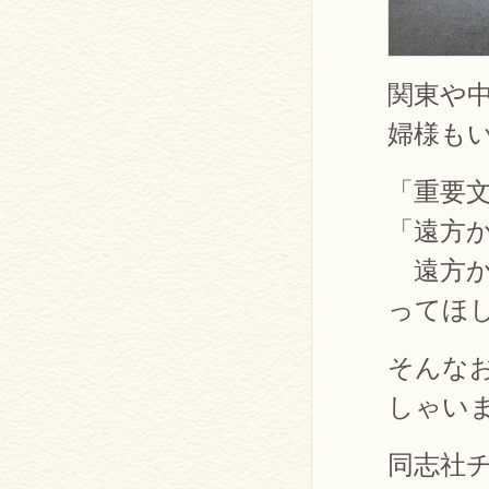
関東や
婦様も
「重要
「遠方
遠方か
ってほ
そんな
しゃい
同志社