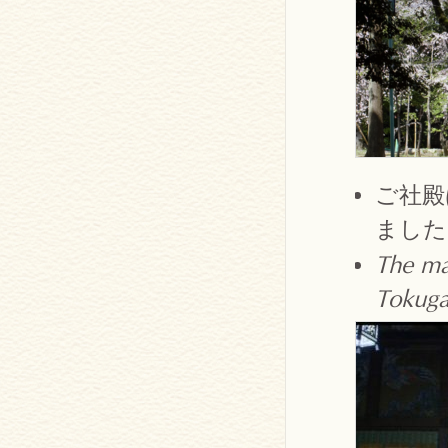
ご社殿
ました
The ma
Tokug