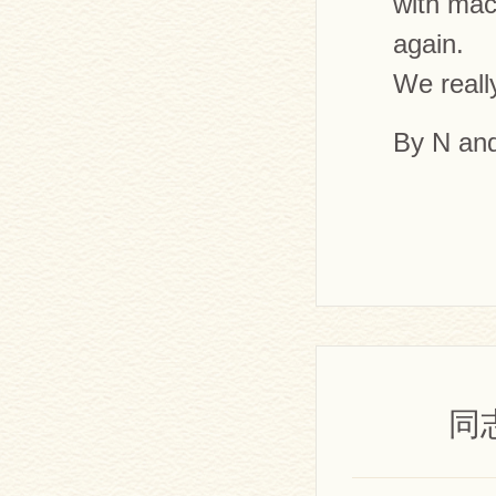
with mac
again.
We reall
By N an
同