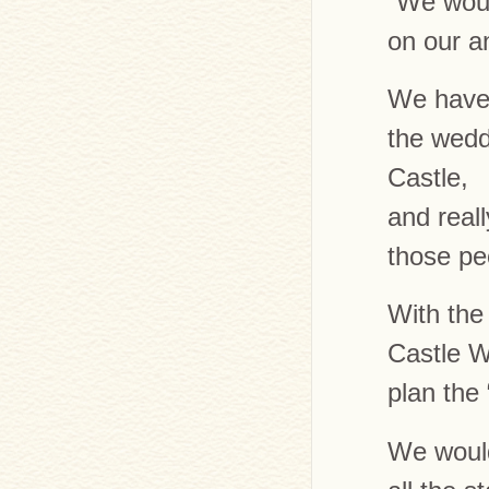
“We woul
on our a
We have
the wedd
Castle,
and real
those pe
With the 
Castle W
plan the
We would