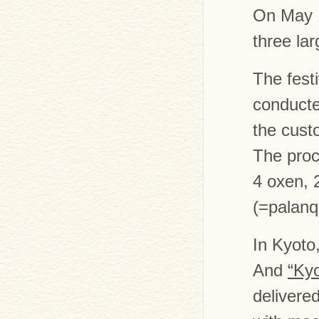
On May 1
three lar
The fest
conducte
the custo
The proc
4 oxen, 
(=palanq
In Kyoto
And
“Kyo
delivere