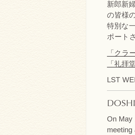
新郎新
の皆様
特別な
ポート
「クラ
「礼拝
LST WED
DOSH
On May 1
meeting 