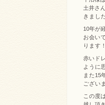
土井さ
きまし
10年
お会い
ります
赤いド
ように
また15
ござい
この度
越し頂