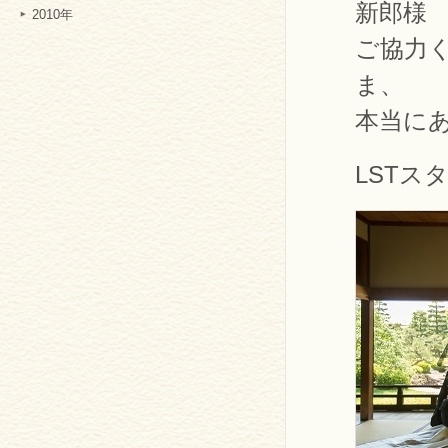
新郎様
2010年
ご協力
ま、
本当に
LSTス