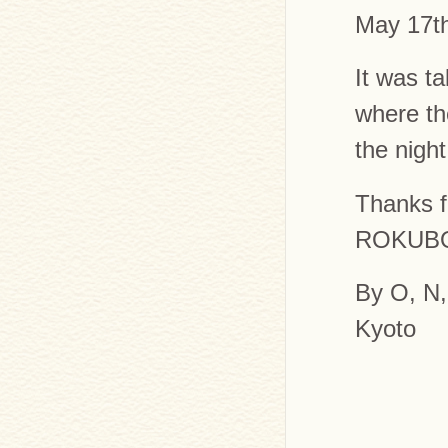
May 17t
It was t
where th
the night
Thanks fo
ROKUBO
By O, N,
Kyoto