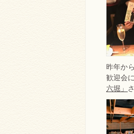
昨年か
歓迎会
六堀」