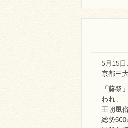
5月15日
京都三
「葵祭
われ、
王朝風
総勢50