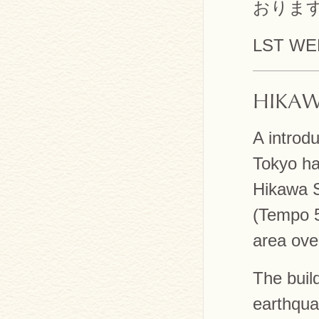
おりま
LST W
HIKAW
A introd
Tokyo ha
Hikawa S
(Tempo 5
area ove
The buil
earthqua