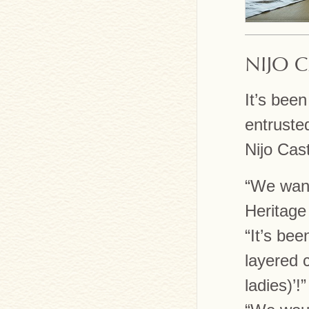
NIJO 
It’s bee
entruste
Nijo Cast
“We want
Heritage 
“It’s be
layered 
ladies)’!”