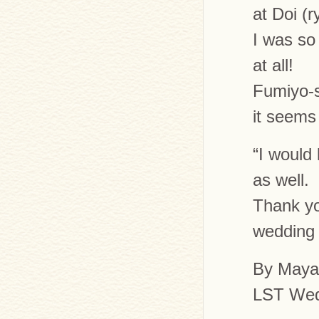
at Doi (
I was so
at all!
Fumiyo-s
it seems 
“I would
as well.
Thank yo
wedding 
By Maya
LST Wed