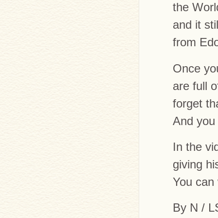
the Worl
and it st
from Edo
Once you
are full 
forget th
And you w
In the vi
giving h
You can 
By N / L