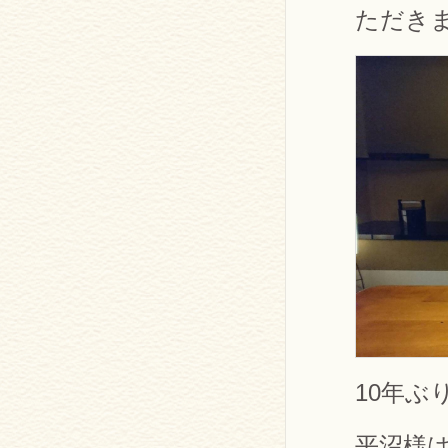
ただき
10年ぶ
平沼様は