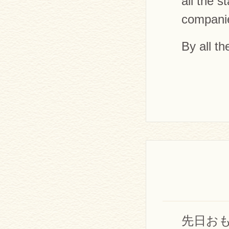
all the s
compani
By all t
先日お