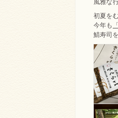
風雅な
初夏を
今年も
鯖寿司