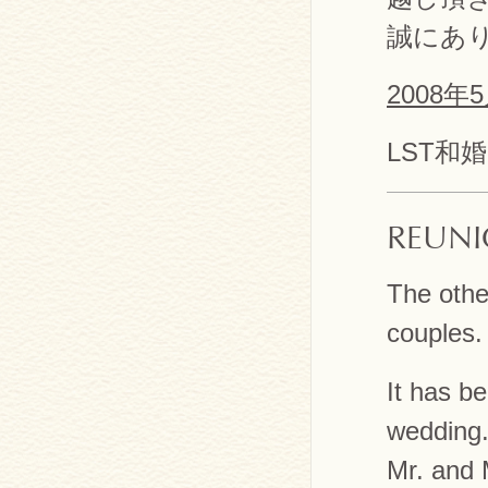
誠にあ
2008
LST和
REUNI
The othe
couples.
It has b
wedding
Mr. and 