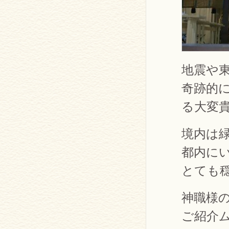
地震や
奇跡的
る大変
境内は
都内に
とても
神職様
ご紹介