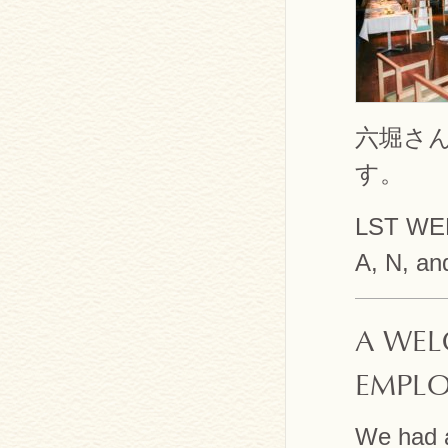
六堀さ
す。
LST WE
A, N, an
A WEL
EMPLO
We had a