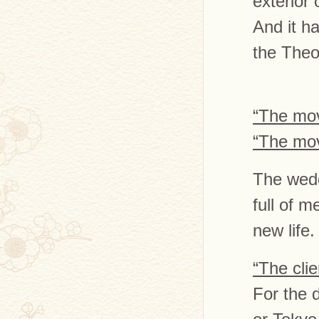
exterior 
And it ha
the Theo
“The mov
“The mov
The wedd
full of m
new life.
“The clie
For the 