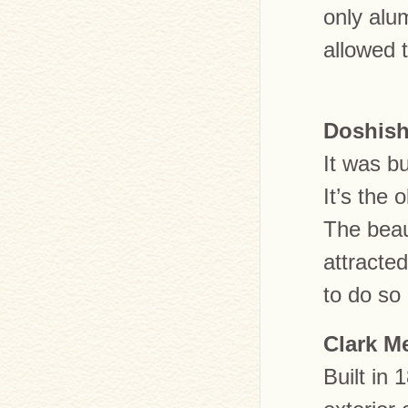
only alu
allowed 
Doshish
It was bu
It’s the 
The beaut
attracted
to do so 
Clark M
Built in 