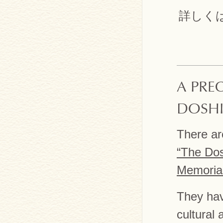
詳しくは
A PRE
DOSHI
There ar
“The Dos
Memorial
They hav
cultural