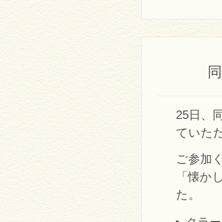
25日
ていた
ご参加
「懐か
た。
クラー