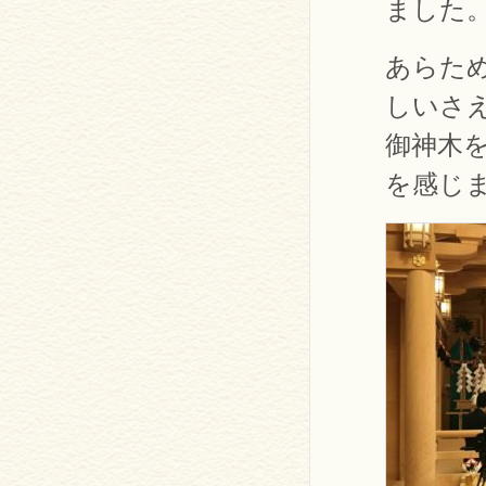
ました
あらた
しいさ
御神木
を感じ