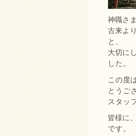
神職さ
古来よ
と、
大切に
した。
この度
とうご
スタッ
皆様に
です。