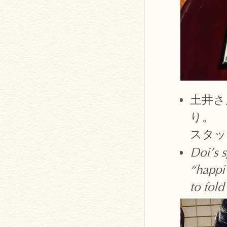
土井さ
り。
スタッ
Doi’s s
“happi 
to fold