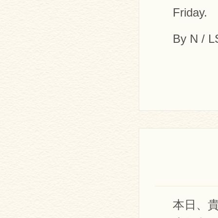
Friday.
By N / 
本日、