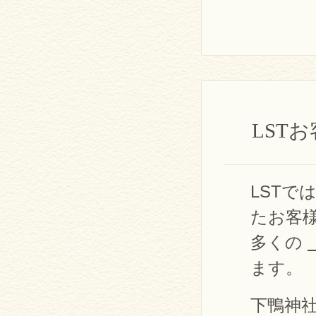
LST
LST
たお客
多くの
ます。
下鴨神