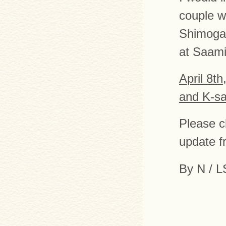
couple w
Shimogam
at Saami
April 8t
and K-s
Please c
update f
By N / 