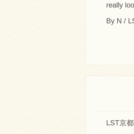
really l
By N / 
LST京