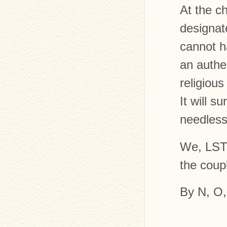
At the c
designat
cannot h
an authe
religious
It will s
needless
We, LST s
the coupl
By N, O,