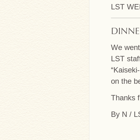
LST WE
DINNE
We went 
LST staf
“Kaiseki
on the be
Thanks fo
By N / 