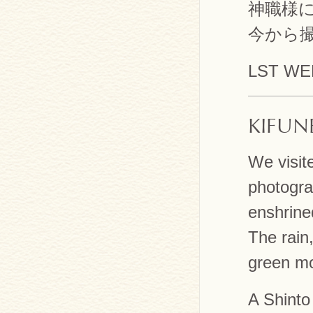
神職様
今から
LST WE
KIFUN
We visit
photogra
enshrine
The rain
green mo
A Shinto