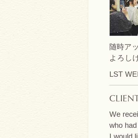
随時ア
よろし
LST WE
CLIEN
We rece
who had 
I would l