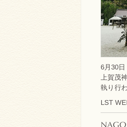
6月30
上賀茂
執り行
LST WE
NAGO