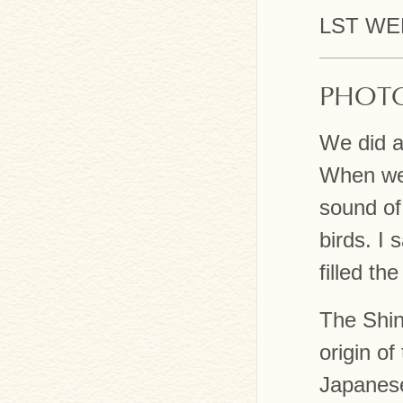
LST WE
PHOTO
We did a
When we 
sound of
birds. I
filled the
The Shin
origin of
Japanese