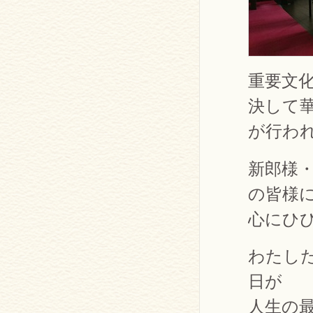
重要文
決して
が行わ
新郎様
の皆様
心にひ
わたし
日が
人生の