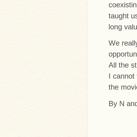
coexisti
taught u
long val
We reall
opportuni
All the s
I cannot
the movi
By N an