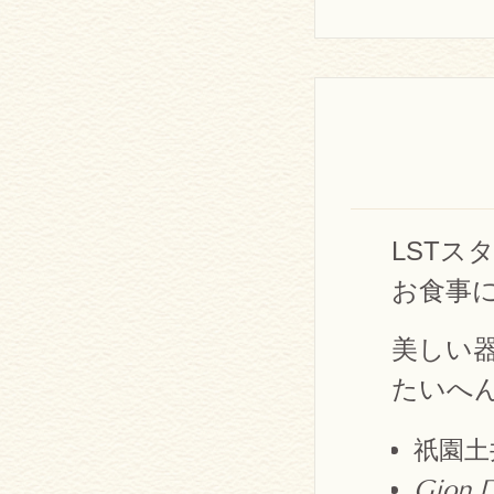
LSTス
お食事
美しい
たいへ
祇園土
Gion 