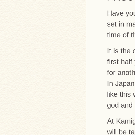
Have yo
set in m
time of 
It is the
first hal
for anoth
In Japan
like this
god and 
At Kami
will be 