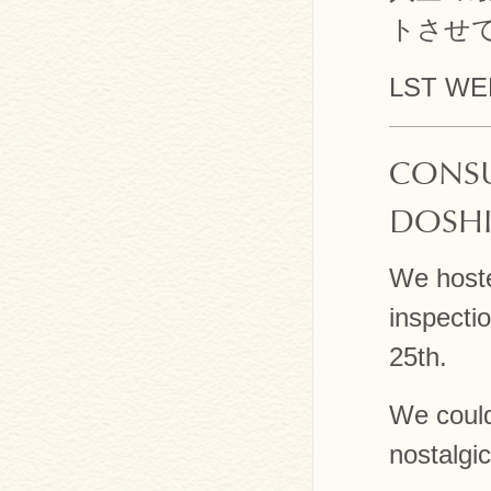
トさせ
LST W
CONSU
DOSHI
We hoste
inspecti
25th.
We could
nostalgic