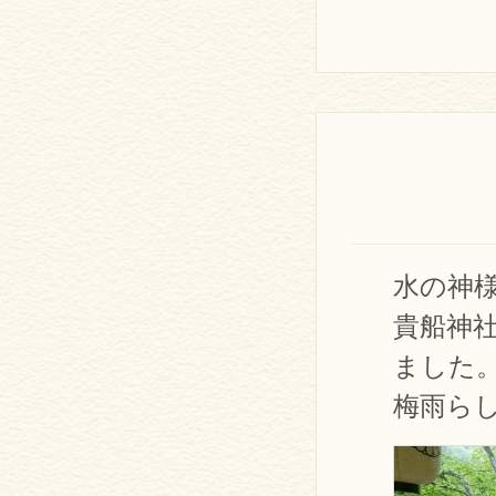
水の神
貴船神
ました
梅雨ら