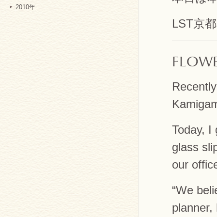
2010年
LST京
FLOWE
Recently
Kamigam
Today, I 
glass sl
our offic
“We beli
planner,