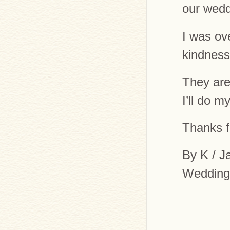
our wedd
I was ov
kindness
They are
I’ll do m
Thanks fo
By K / J
Wedding