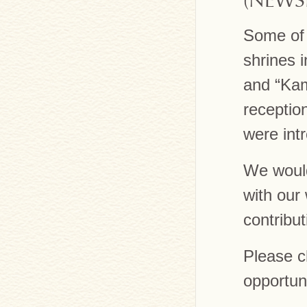
(NEWS
Some of 
shrines i
and “Kam
reception
were int
We would
with our
contribut
Please c
opportuni