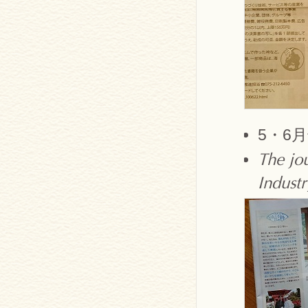
5・6
The jo
Indust