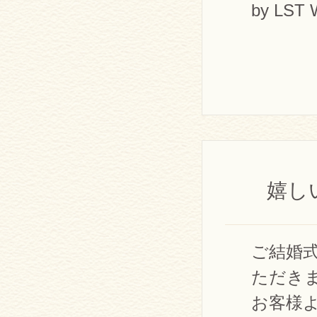
by LST 
嬉し
ご結婚
ただき
お客様