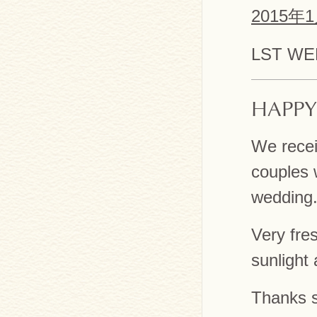
2015
LST WE
HAPPY
We recei
couples 
wedding
Very fre
sunlight
Thanks 