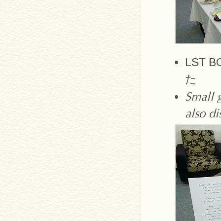
LST
た
Small 
also di