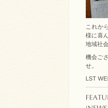
これか
様に喜
地域社
機会ご
せ。
LST WE
FEATU