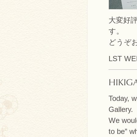
大変好
す。
どうぞ
LST W
HIKIG
Today, w
Gallery.
We would
to be” wh