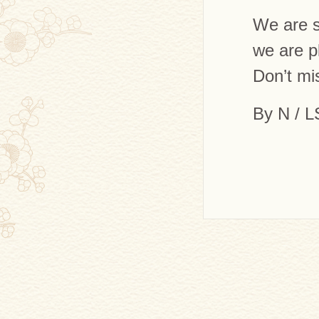
We are s
we are p
Don’t mis
By N / 