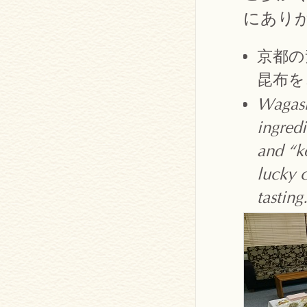
にあり
京都の
昆布を
Wagash
ingred
and “k
lucky 
tasting