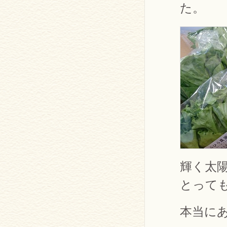
た。
輝く太
とって
本当に