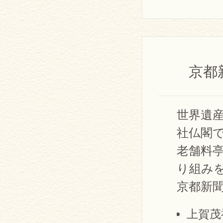
京都
世界遺
社仏閣
老舗料
り組み
京都新
上賀茂