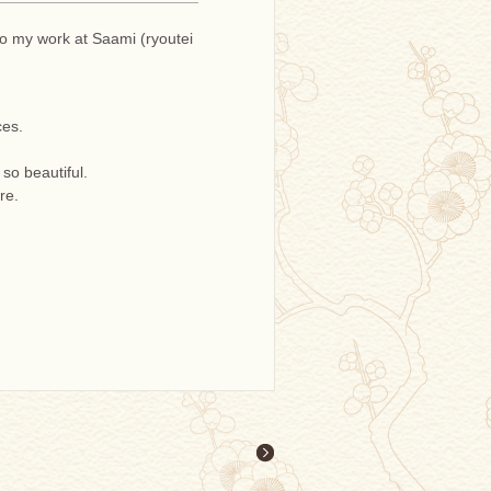
o my work at Saami (ryoutei
ces.
so beautiful.
re.