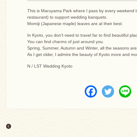
This is Maruyama Park where I pass by every weekend t
restaurant) to support wedding banquets.
Momiji (Japanese maple) leaves are at their best.
In Kyoto, you don’t need to travel far to find beautiful pla
You can find charms of just around you.
Spring, Summer, Autumn and Winter, all the seasons are 
As I get older, I admire the beauty of Kyoto more and mo
N / LST Wedding Kyoto