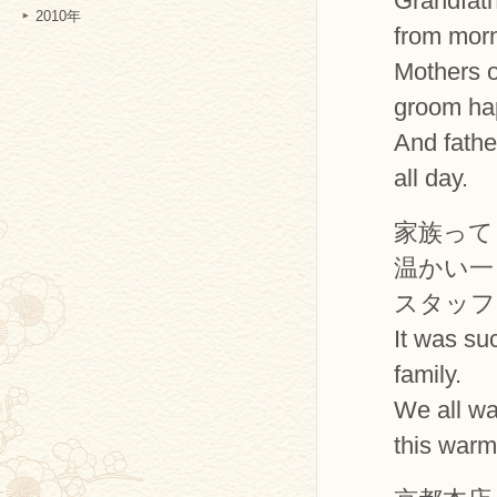
Grandfath
2010年
from morn
Mothers o
groom hap
And fathe
all day.
家族って
温かい一
スタッフ
It was suc
family.
We all wa
this warm