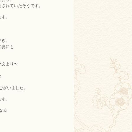
用されていたそうです。
ます。
注ぎ、
の姿にも
より〜
を
ございました。
ます。
かなゑ