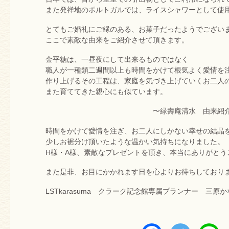
また発祥地のポルトガルでは、ライスシャワーとして使
とてもご婚礼にご縁のある、お菓子だったようでござい
ここで素敵な由来をご紹介させて頂きます。
金平糖は、一昼夜にして出来るものではなく
職人が一種類二週間以上も時間をかけて根気よく愛情を
作り上げるその工程は、家庭を気づき上げていくお二人
また育ててきた親心にも似ています。
〜緑壽庵清水 由来紹介文
時間をかけて愛情を注ぎ、お二人にしかない幸せの結晶
少しお裾分け頂いたような温かい気持ちになりました。
H様・A様、素敵なプレゼントを頂き、本当にありがとう
また是非、お目にかかれます日を心よりお待ちしており
LSTkarasuma クラーク記念館専属プランナー 三原