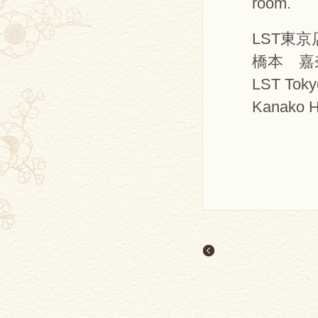
room.
LST東
橋本 嘉
LST Toky
Kanako H