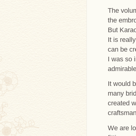
The volum
the embro
But Karao
It is real
can be cr
I was so 
admirable
It would 
many brid
created wi
craftsman
We are loo