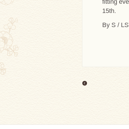
fitting e
15th.
By S / L