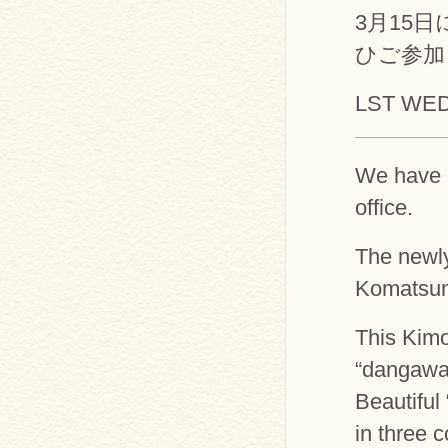
3月15
ひご参加
LST WE
We have c
office.
The newly
Komatsu
This Kimo
“dangawar
Beautiful
in three c