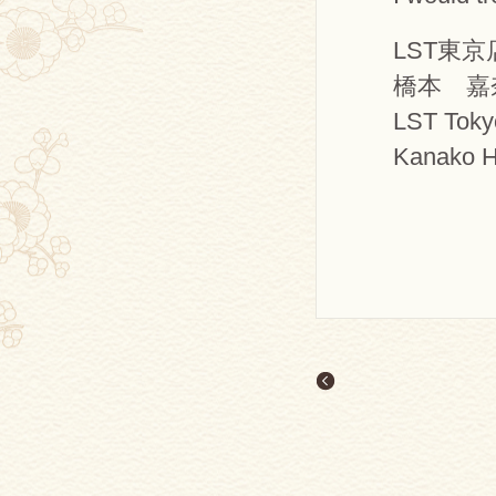
LST東
橋本 嘉
LST Toky
Kanako H