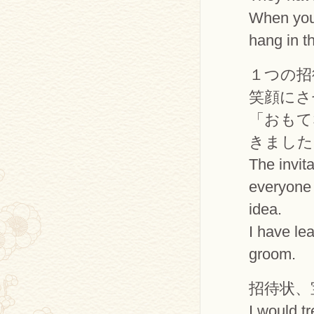
When you
hang in th
１つの招
笑顔にさ
「おもて
きました
The invit
everyone 
idea.
I have le
groom.
招待状、
I would tr