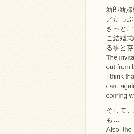
新郎新婦
アたっぷ
きっとご
ご結婚式
る事と存
The invit
out from 
I think th
card agai
coming w
そして、
も…
Also, the