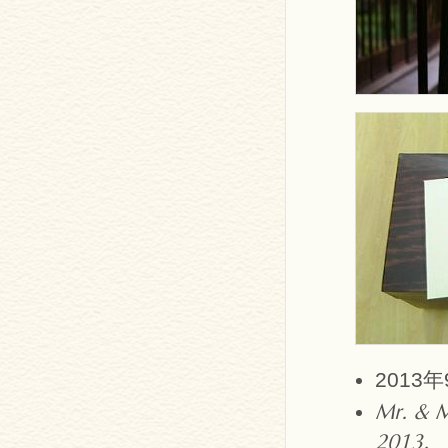
2013
Mr. & M
2013.