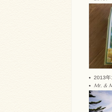
201
Mr. & M