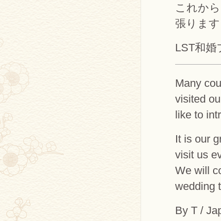
これから
張ります
LST和婚
Many coup
visited ou
like to in
It is our 
visit us e
We will co
wedding t
By T / Ja