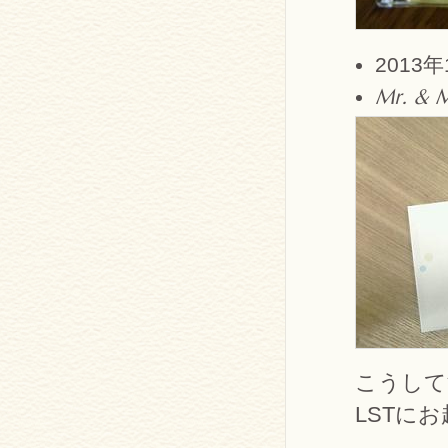
201
Mr. & M
こうして
LSTに