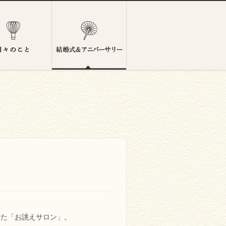
。
した「お誂えサロン」。