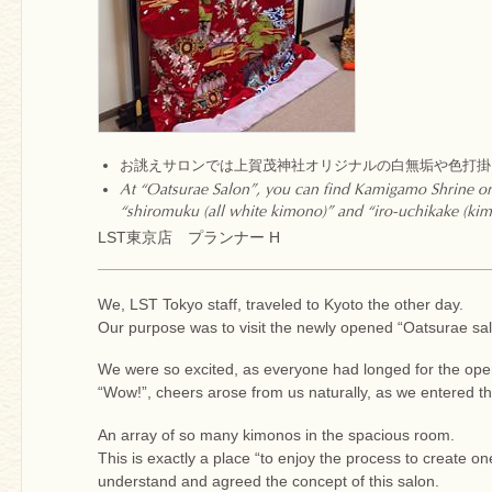
お誂えサロンでは上賀茂神社オリジナルの白無垢や色打掛
At “Oatsurae Salon”, you can find Kamigamo Shrine or
“shiromuku (all white kimono)” and “iro-uchikake (kim
LST東京店 プランナー H
We, LST Tokyo staff, traveled to Kyoto the other day.
Our purpose was to visit the newly opened “Oatsurae salo
We were so excited, as everyone had longed for the openi
“Wow!”, cheers arose from us naturally, as we entered th
An array of so many kimonos in the spacious room.
This is exactly a place “to enjoy the process to create one
understand and agreed the concept of this salon.