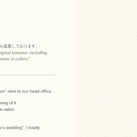
も提案しております。
iginal kimonos including
onos in colors)”.
n” next to our head office.
ng of it.
e salon.
’s wedding”, I totally