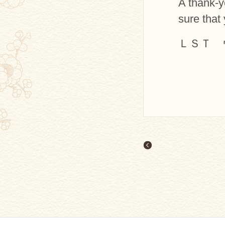
A thank-y
sure that
ＬＳＴ 