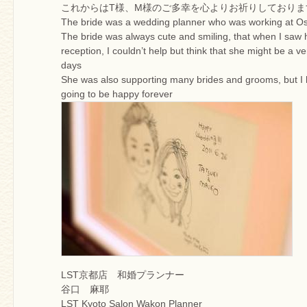
これからはT様、M様のご多幸を心よりお祈りしておりま
The bride was a wedding planner who was working at O
The bride was always cute and smiling, that when I saw h
reception, I couldn’t help but think that she might be a v
days
She was also supporting many brides and grooms, but I
going to be happy forever
LST京都店 和婚プランナー
谷口 麻耶
LST Kyoto Salon Wakon Planner