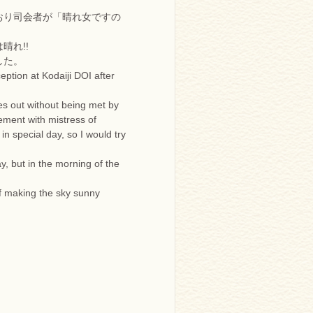
おり司会者が「晴れ女ですの
晴れ!!
した。
eption at Kodaiji DOI after
s out without being met by
ement with mistress of
n special day, so I would try
, but in the morning of the
f making the sky sunny