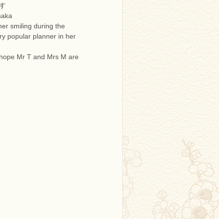
す
saka
er smiling during the
ery popular planner in her
 hope Mr T and Mrs M are