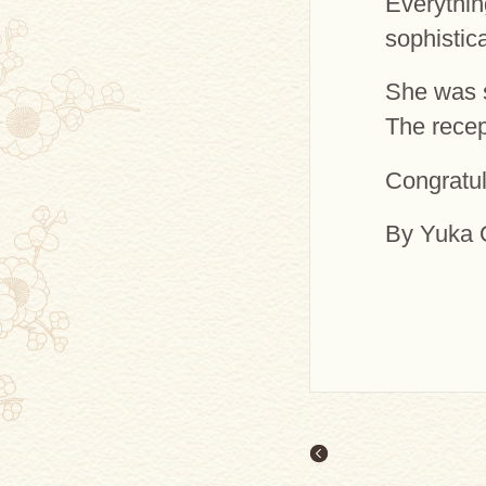
Everythi
sophistic
She was s
The recept
Congratu
By Yuka 