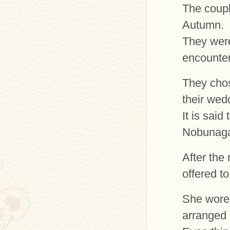
The coupl
Autumn.
They were
encounter
They ch
their wed
It is sai
Nobunaga
After the
offered to
She wore 
arranged 