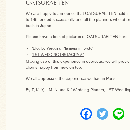
OATSURAE-TEN
We are happy to announce that OATSURAE-TEN held in 
to 14th ended successfully and all the planners who atte
back in Japan.
Please have a look of pictures of OATSURAE-TEN here.
“Blog by Wedding Planners in Kyoto”
“LST WEDDING INSTAGRAM”
Making use of this experience in overseas, we will provi
clients happy from now on too.
We all appreciate the experience we had in Paris.
By T, K, Y, I, M, N and K / Wedding Planner, LST Weddin