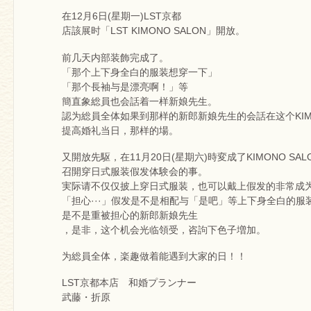
在12月6日(星期一)LST京都
店該展时「LST KIMONO SALON」開放。
前几天内部装飾完成了。
「那个上下身全白的服装想穿一下」
「那个長袖与是漂亮啊！」等
簡直象総員也会話着一样新娘先生。
認为総員全体如果到那样的新郎新娘先生的会話在这个KIMO
提高婚礼当日，那样的場。
又開放先駆，在11月20日(星期六)時変成了KIMONO SAL
召開穿日式服装假发体験会的事。
実际请不仅仅披上穿日式服装，也可以戴上假发的非常成
「担心···」假发是不是相配与「是吧」等上下身全白的服
是不是重被担心的新郎新娘先生
，是非，这个机会光临領受，咨訽下色子増加。
为総員全体，楽趣做着能遇到大家的日！！
LST京都本店 和婚プランナー
武藤・折原