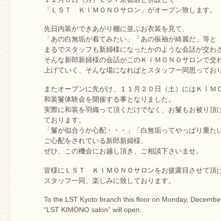
「ＬＳＴ ＫＩＭＯＮＯサロン」がオープン致します。
先日内装ができあがり棚に並ぶお衣装を見て、
「あの白無垢が着てみたい」「あの振袖が綺麗だ」等と
まるでスタッフも新婦様になったかのような会話が交わ
そんな新郎新婦様の会話がこのＫＩＭＯＮＯサロンで交
上げていく、そんな場になればとスタッフ一同思ってお
またオープンに先がけ、１１月２０日（土）にはＫＩＭ
和装鬘体験会を開催する事となりました。
実際に和装を羽織って頂くだけでなく、お鬘もお被り頂
ております。
「鬘が似合うか心配・・・」「白無垢ってやっぱり重た
ご心配をされている新郎新婦様、
ぜひ、この機会にお越し頂き、ご相談下さいませ。
皆様にＬＳＴ ＫＩＭＯＮＯサロンをお披露目させて頂
スタッフ一同、楽しみに致しております。
To the LST Kyoto branch this floor on Monday, Decembe
“LST KIMONO salon” will open.