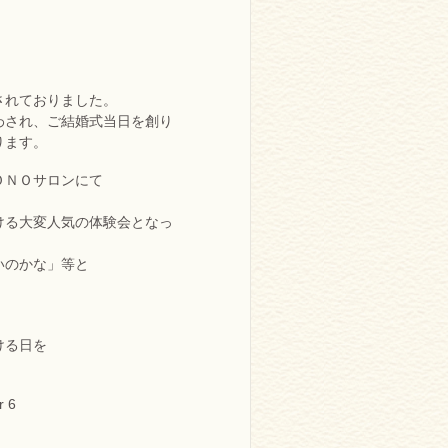
されておりました。
わされ、ご結婚式当日を創り
ります。
ＯＮＯサロンにて
ける大変人気の体験会となっ
いのかな」等と
ける日を
r 6