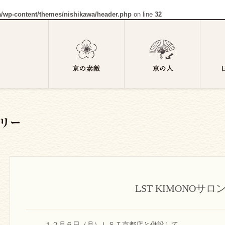
a/wp-content/themes/nishikawa/header.php
on line
32
LST KIMONOサロ
１２月６日（月）ＬＳＴ京都店と併設して