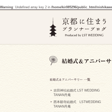
Warning
: Undefined array key 2 in
/home/kir085296/public_html/nishikaw
吉田神社結婚式 LST WEDDING
TANAN丹庵
西本願寺結婚式 LSTWEDDING
TANAN丹庵