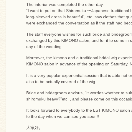
The interior was completed the other day.
“I want to put on that Shiromuku 〜Japanese traditional b
long-sleeved dress is beautiful”, etc. saw clothes that qu
were exchanged the conversation as if the staff had be
The staff everyone wishes for such bride and bridegroom
exchanged by this KIMONO salon, and for it to come in s
day of the wedding.
Moreover, the kimono and a traditional bridal wig experie
KIMONO salon in advance of the opening on Saturday, 
It is a very popular experiential session that is able not 
also to be actually covered of the wig.
Bride and bridegroom anxious, “It worries whether to suit t
shiromuku heavy?”etc. , and please come on this occasio
It looks forward to everybody to the LST KIMONO salon 
to the day when we can see you soon!!
大家好。