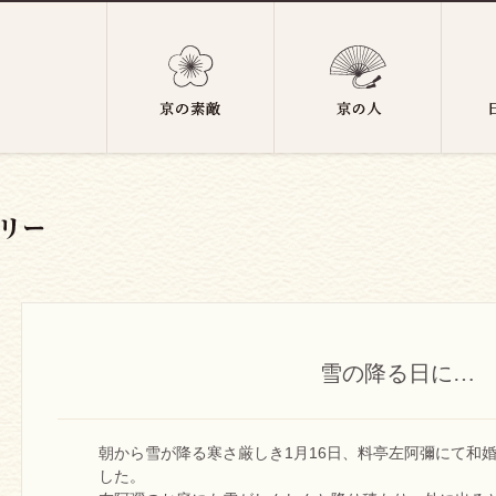
雪の降る日に…
朝から雪が降る寒さ厳しき1月16日、料亭左阿彌にて和
した。