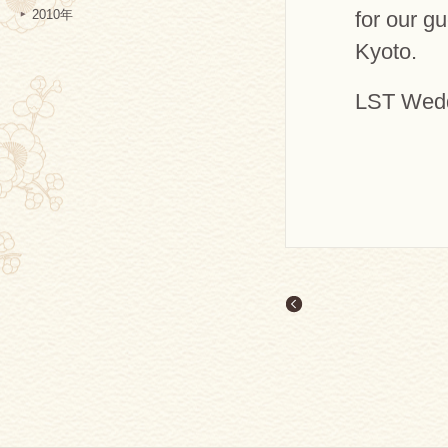
for our g
2010年
Kyoto.
LST Wedd