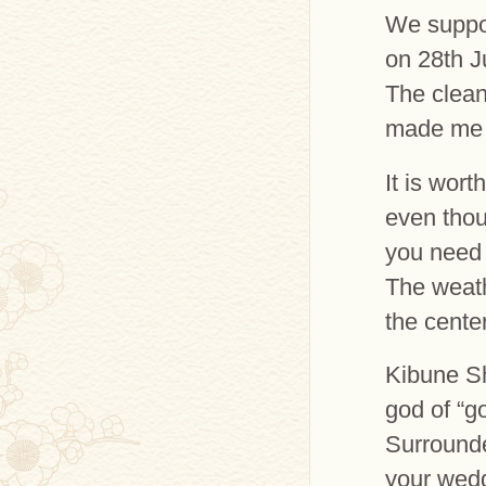
We suppor
on 28th J
The clean
made me f
It is wor
even thou
you need t
The weath
the center
Kibune Sh
god of “g
Surrounde
your wedd