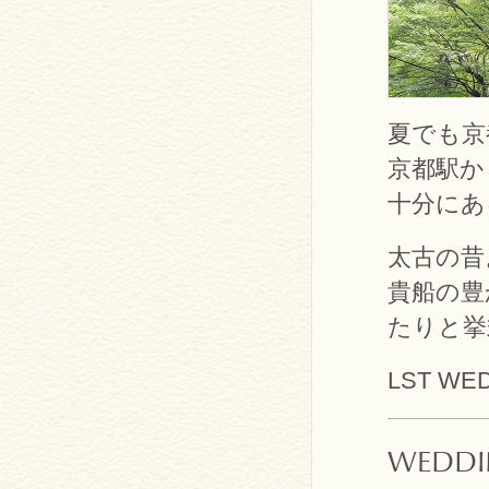
夏でも京
京都駅か
十分にあ
太古の昔
貴船の豊
たりと挙
LST WE
WEDDIN