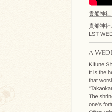
貴船神社 We
貴船神社
LST WE
A WEDD
Kifune Sh
It is the
that wors
“Takaoka
The shrin
one’s for