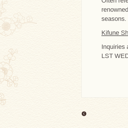
Often refe
renowned 
seasons.
Kifune S
Inquiries
LST WE