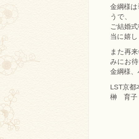
金綱様は
うで、
ご結婚式
当に嬉し
また再来
みにお待
金綱様、
LST京
榊 育子