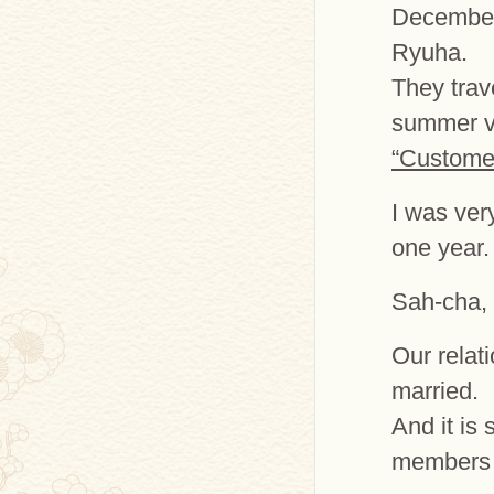
December 
Ryuha.
They trav
summer v
“Customer
I was ver
one year.
Sah-cha, 
Our relati
married.
And it is
members l