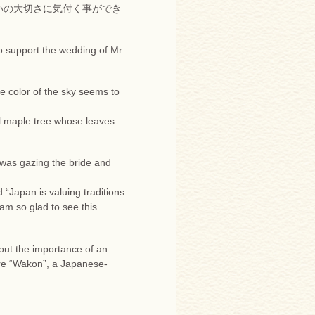
いの大切さに気付く事ができ
o support the wedding of Mr.
e color of the sky seems to
ul maple tree whose leaves
 was gazing the bride and
“Japan is valuing traditions.
 am so glad to see this
out the importance of an
ure “Wakon”, a Japanese-