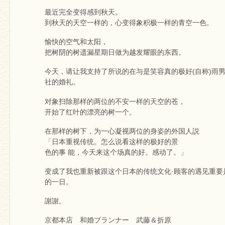
最近完全变得感到秋天。
到秋天的天空一样的，心变得象积极一样的青空一色。
愉快的空气和太阳，
把树阴的树遗漏星期日做为越发耀眼的东西。
今天，请让我支持了所说的在与是笑容真的极好(自称)雨
社的婚礼。
对象扫除那样的两位的不安一样的天空的苍，
开始了红叶的漂亮的树一个。
在那样的树下，为一心凝视两位的身姿的外国人説
「日本重视传统。怎么说看这样的极好的景
色的事 能，今天来这个场真的好。感动了。」
变成了我也重新被跟这个日本的传统文化·顾客的遇见重要
的一日。
謝謝。
京都本店 和婚プランナー 武藤＆折原