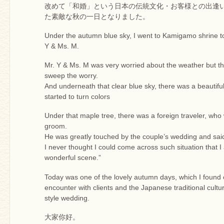
改めて「和婚」という日本の伝統文化・お客様との出逢
た素敵な秋の一日となりました。
Under the autumn blue sky, I went to Kamigamo shrine t
Y & Ms. M.
Mr. Y & Ms. M was very worried about the weather but th
sweep the worry.
And underneath that clear blue sky, there was a beautif
started to turn colors
Under that maple tree, there was a foreign traveler, who
groom.
He was greatly touched by the couple’s wedding and said 
I never thought I could come across such situation that I
wonderful scene.”
Today was one of the lovely autumn days, which I found 
encounter with clients and the Japanese traditional cult
style wedding.
大家你好。