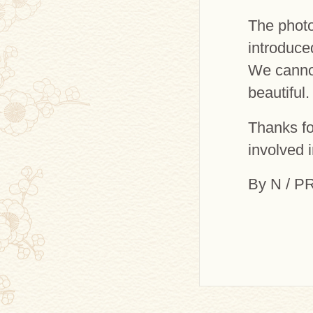
The photo
introduce
We cannot
beautiful.
Thanks fo
involved 
By N / P