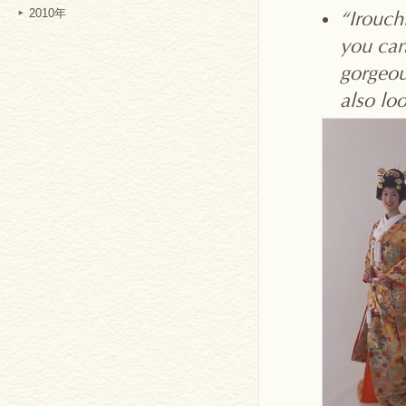
2010年
“Irouch
you can 
gorgeou
also lo