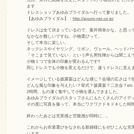
ます
ドレスショップあゆみブライダルへ行って参りました。
【あゆみブライダル】：
http://ayumi-net.co.jp/
ドレスは全て決まっているので、案外簡単かな。と思っ
なかなか難しいですね、小物選びって。
そして本当に楽しい。
ネックレスやイヤリング、リボン、ヴェール、ヘッドパ
「そこまで見ていない」という声も男性陣からは聞こえて
小物１つで全体の印象が変わるんです!!
同じドレスでも小物を変えるだけで、違うドレスに見え
イメージしている披露宴はどんな感じ？会場の広さは？
どんな風な印象を与えたい？挙式？披露宴？二次会？etc
2時間、もの凄く集中して小物を選んできました。
あゆみブライダルのスタッフさんにもたくさんのアイデ
その度に写真を撮って、本当にワクワクドキドキした時
終わったあとは充実感と空腹感が同時に…。
これからお衣裳選びをなされる新婦様にもぜひこんな充
います。