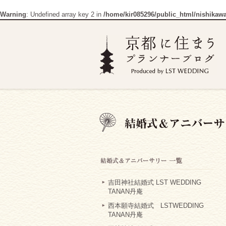
Warning
: Undefined array key 2 in
/home/kir085296/public_html/nishikaw
吉田神社結婚式 LST WEDDING
TANAN丹庵
西本願寺結婚式 LSTWEDDING
TANAN丹庵