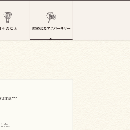
uma〜
した。