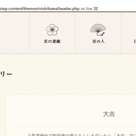
a/wp-content/themes/nishikawa/header.php
on line
32
大吉
上賀茂神社で初祈祷の後おみくじを引いたら「大吉」で