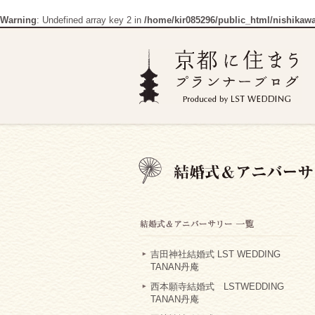
Warning
: Undefined array key 2 in
/home/kir085296/public_html/nishikaw
吉田神社結婚式 LST WEDDING
TANAN丹庵
西本願寺結婚式 LSTWEDDING
TANAN丹庵