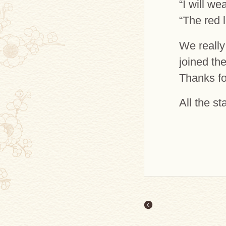
“I will we
“The red 
We really
joined th
Thanks for
All the s