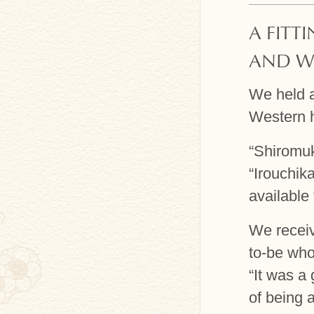
A FITT
AND W
We held a
Western h
“Shiromuk
“Irouchik
available 
We receiv
to-be who
“It was a
of being a