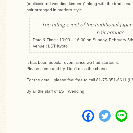
(multicolored wedding kimono)” along with the traditiona
hair arranged in modern style.
The fitting event of the traditional Ja
hair arrange
Date & Time : 10:00 – 16:00 on Sunday, February 5t
Venue : LST Kyoto
It has been popular event since we had started it.
Please come and try. Don’t miss the chance.
For the detail, please feel free to call 81-75-351-6611 
By all the staff of LST Wedding