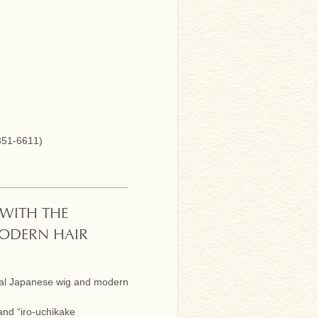
-6611)
 WITH THE
MODERN HAIR
ional Japanese wig and modern
and “iro-uchikake