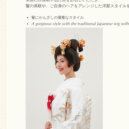
鬘の体験や、ご自身のヘアをアレンジした洋髪スタイル
鬘にかんざしの優雅なスタイル
A gorgeous style with the traditional Japanese wig with