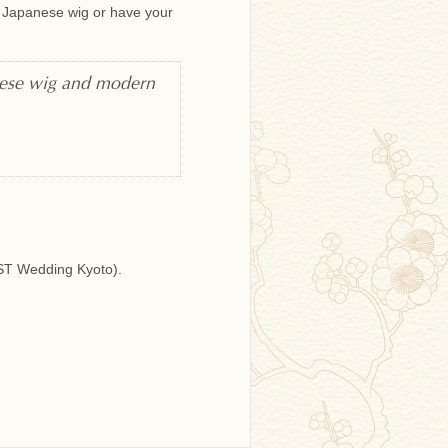
l Japanese wig or have your
panese wig and modern
h
(LST Wedding Kyoto).