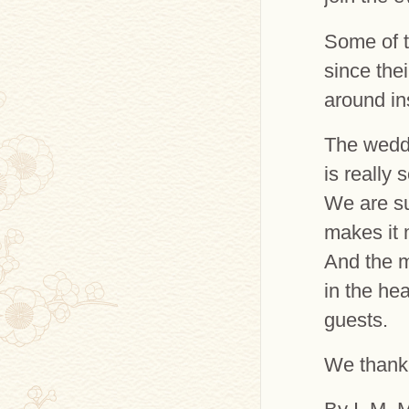
Some of t
since the
around ins
The weddi
is really 
We are su
makes it 
And the m
in the hea
guests.
We thank 