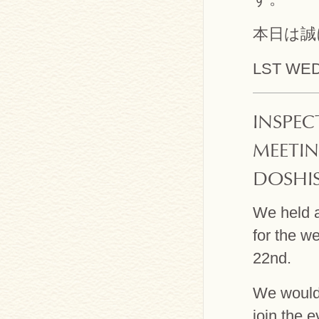
本日は誠
LST WE
INSPEC
MEETI
DOSHIS
We held a
for the w
22nd.
We would 
join the e