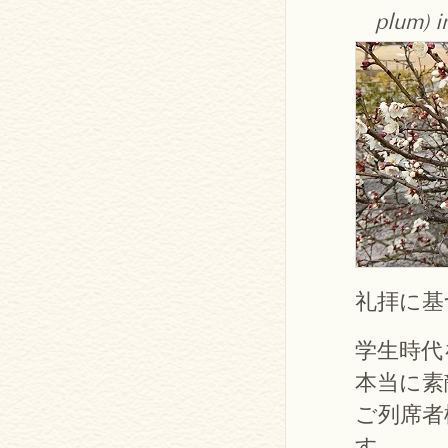
plum) i
礼拝に基
学生時代
本当に素
ご列席者
す。