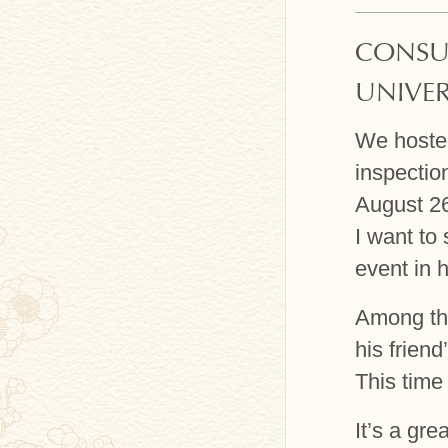
CONSU
UNIVER
We hoste
inspectio
August 26
I want to
event in 
Among th
his frien
This time
It’s a gre