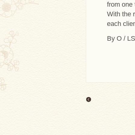
from one 
With the 
each clie
By O / L