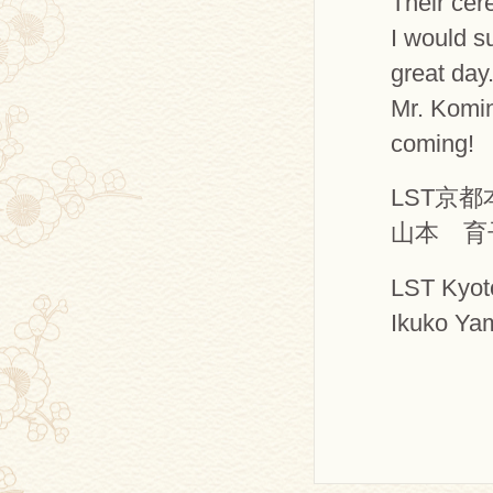
Their cer
I would s
great day
Mr. Komin
coming!
LST京
山本 育
LST Kyot
Ikuko Ya