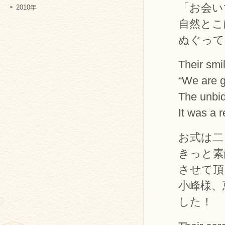
「お会い
2010年
自然とこ
ぬぐって
Their smi
“We are g
The unbid
It was a r
お式は二
きっと素
させて頂
小峰様、
した！