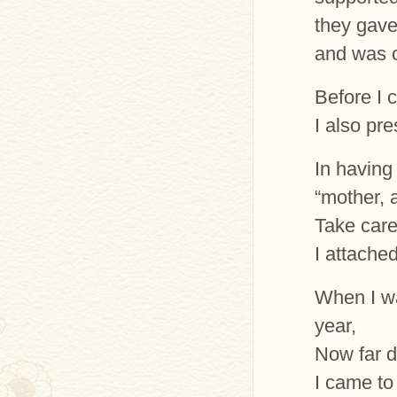
they gave
and was c
Before I 
I also pr
In having
“mother, 
Take care
I attache
When I wa
year,
Now far d
I came to