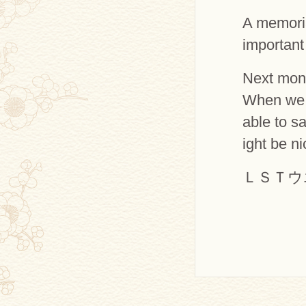
A memoria
important
Next mont
When we u
able to sa
ight be n
ＬＳＴウ