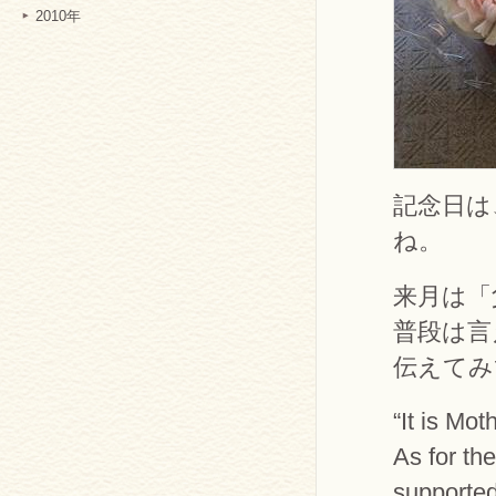
2010年
記念日は
ね。
来月は「
普段は言
伝えてみ
“It is Mot
As for th
supported