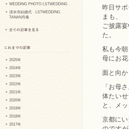
WEDDING PHOTO LSTWEDDING
昨日サポ
清水寺結婚式 LSTWEDDING
まも、
TANAN丹庵
ご披露宴
た。
私も今朝
母にお花
2025年
2024年
面と向か
2023年
2022年
「お母さ
2021年
体たいせ
2020年
と、メッ
2019年
2018年
京都にい
2017年
のですが