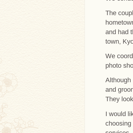
The coupl
hometown
and had t
town, Kyo
We coordi
photo sho
Although 
and groom
They loo
I would li
choosing
services.