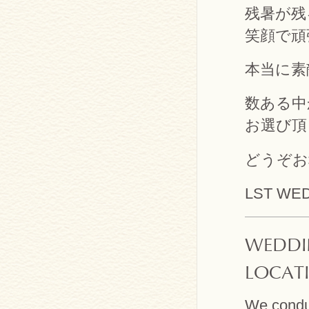
残暑が残
笑顔で頑
本当に素
数ある中か
お選び頂
どうぞお幸
LST WE
WEDDI
LOCAT
We conduc