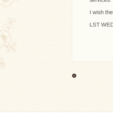
I wish th
LST WED