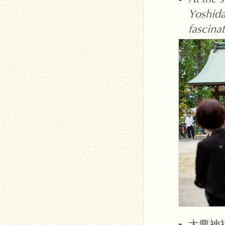
Yoshida
fascinat
大豊神