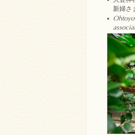
新婦さ
Ohtoyo 
associa