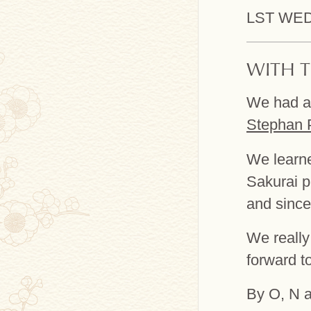
LST WE
WITH T
We had a
Stephan 
We learne
Sakurai pe
and since
We really
forward t
By O, N 