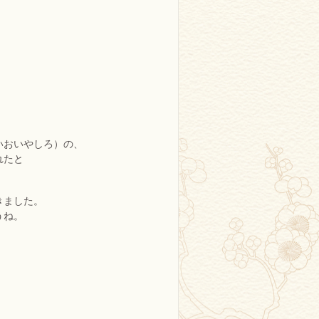
いおいやしろ）の、
れたと
きました。
うね。
。