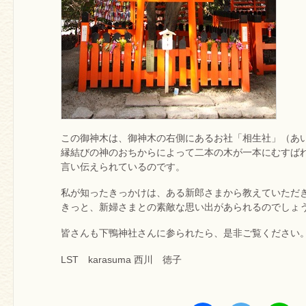
この御神木は、御神木の右側にあるお社「相生社」（あ
縁結びの神のおちからによって二本の木が一本にむすば
言い伝えられているのです。
私が知ったきっかけは、ある新郎さまから教えていただ
きっと、新婦さまとの素敵な思い出があられるのでしょ
皆さんも下鴨神社さんに参られたら、是非ご覧ください
LST karasuma 西川 徳子