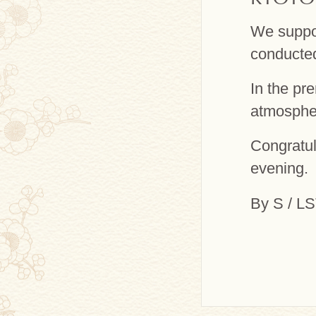
We suppo
conducte
In the pr
atmospher
Congratul
evening.
By S / L