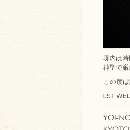
境内は時
神聖で厳
この度は
LST WE
YOI-NO
KYOTO