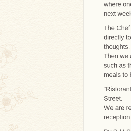
where one
next wee
The Chef 
directly 
thoughts.
Then we a
such as t
meals to 
“Ristoran
Street.
We are re
reception 