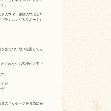
ます。
ストの立場・親族の立場など
をプランニング＆サポートす
。
望を言わない限り提案してく
に出されないお客様が大半で
ます。
ますが
かが
る真のメッセージを真摯に受