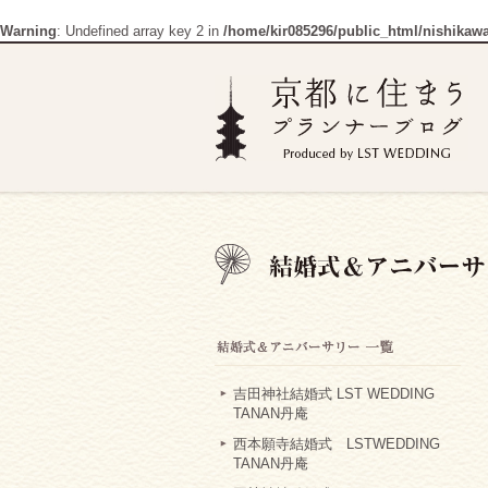
Warning
: Undefined array key 2 in
/home/kir085296/public_html/nishikaw
吉田神社結婚式 LST WEDDING
TANAN丹庵
西本願寺結婚式 LSTWEDDING
TANAN丹庵