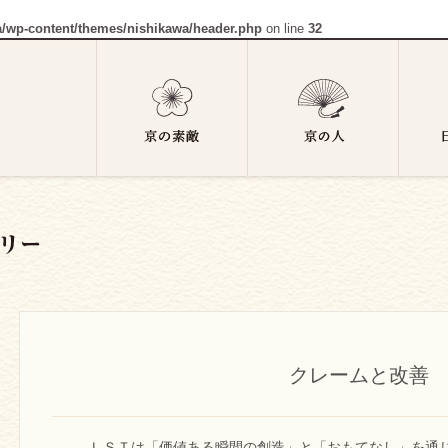
a/wp-content/themes/nishikawa/header.php
on line
32
クレームと改善
ＬＳＴは「価値ある瞬間の創造」と「おもてなし」を通