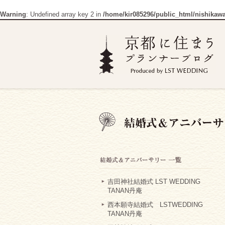
Warning
: Undefined array key 2 in
/home/kir085296/public_html/nishikaw
吉田神社結婚式 LST WEDDING
TANAN丹庵
西本願寺結婚式 LSTWEDDING
TANAN丹庵