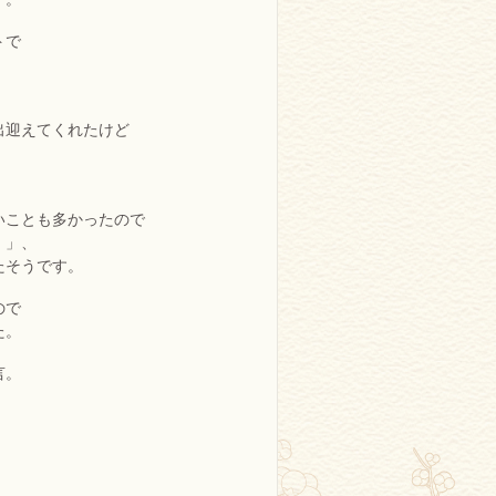
トで
出迎えてくれたけど
いことも多かったので
）」、
たそうです。
ので
た。
言。