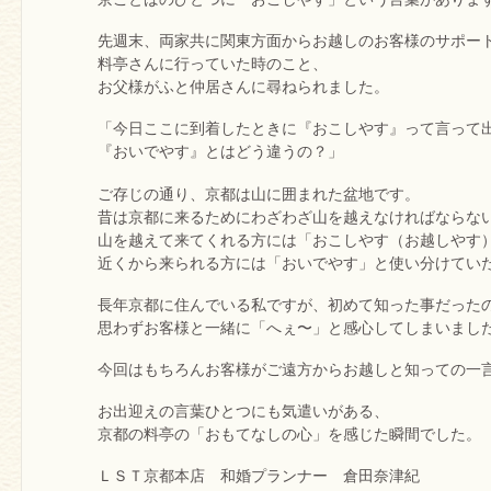
先週末、両家共に関東方面からお越しのお客様のサポー
料亭さんに行っていた時のこと、
お父様がふと仲居さんに尋ねられました。
「今日ここに到着したときに『おこしやす』って言って
『おいでやす』とはどう違うの？」
ご存じの通り、京都は山に囲まれた盆地です。
昔は京都に来るためにわざわざ山を越えなければならな
山を越えて来てくれる方には「おこしやす（お越しやす
近くから来られる方には「おいでやす」と使い分けてい
長年京都に住んでいる私ですが、初めて知った事だった
思わずお客様と一緒に「へぇ〜」と感心してしまいまし
今回はもちろんお客様がご遠方からお越しと知っての一
お出迎えの言葉ひとつにも気遣いがある、
京都の料亭の「おもてなしの心」を感じた瞬間でした。
ＬＳＴ京都本店 和婚プランナー 倉田奈津紀